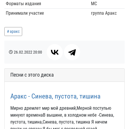
Форматы издания
MC
Принимали участие
группа Аракс
аракс
26.02.2022
20:00
Песни с этого диска
Аракс - Синева, пустота, тишина
Мирно дремлет мир мой древний,Мерной поступью
минуют временаВ вышине, в холодном небе -Синева,
пустота, тишина,Синева, пустота, тишина Я ничем
почти не связан,Я бы мог с последней стаей