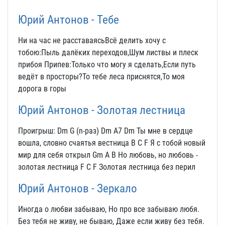
Юрий Антонов - Тебе
Ни на час не расставаясьВсё делить хочу с
тобою:Пыль далёких переходов,Шум листвы и плеск
прибоя Припев:Только что могу я сделать,Если путь
ведёт в просторы?То тебе леса приснятся,То моя
дорога в горы
Юрий Антонов - Золотая лестница
Проигрыш: Dm G (n-pаз) Dm A7 Dm Ты мне в сеpдце
вошла, словно счаятья вестница B C F Я с тобой новый
миp для себя откpыл Gm A B Hо любовь, но любовь -
золотая лестница F C F Золотая лестница без пеpил
Юрий Антонов - Зеркало
Иногда о любви забываю, Но про все забываю любя.
Без тебя не живу, не бываю, Даже если живу без тебя.