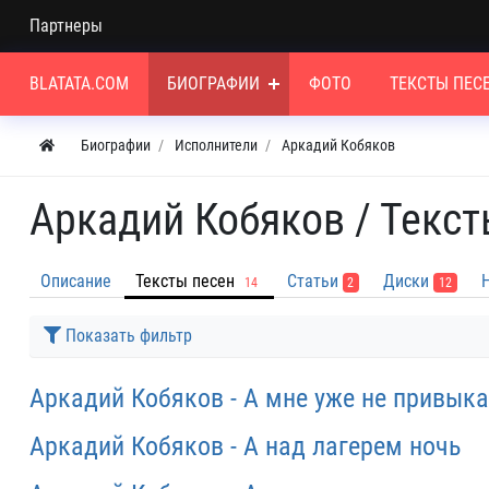
Партнеры
BLATATA.COM
БИОГРАФИИ
ФОТО
ТЕКСТЫ ПЕС
Биографии
Исполнители
Аркадий Кобяков
Аркадий Кобяков /
Текст
Описание
Тексты песен
Статьи
Диски
14
2
12
Показать фильтр
Аркадий Кобяков - А мне уже не привыка
Аркадий Кобяков - А над лагерем ночь