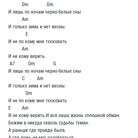
Dm Dm
И лишь по ночам черно-белые сны
Am
И только зима и нет весны.
E
И не по кому мне тосковать
Am
И не кому верить.
A7 Dm G
И лишь по ночам черно-белые сны
C Am
И только зима и нет весны.
Dm
И не по кому мне тосковать
E Am
И не кому верить.И вся наша жизнь сплошной обман
Бежим в никуда сквозь судьбы туман.
А раньше где правда была,
А где ложь не мог разобраться.