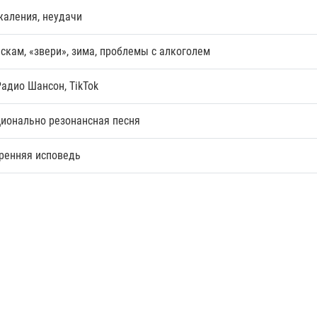
жаления, неудачи
скам, «звери», зима, проблемы с алкоголем
Радио Шансон, TikTok
ционально резонансная песня
кренняя исповедь