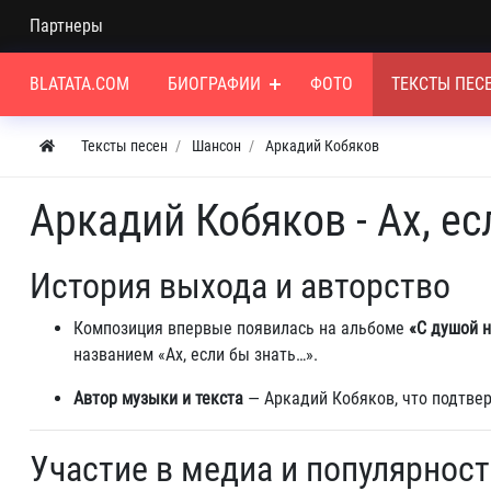
Партнеры
BLATATA.COM
БИОГРАФИИ
ФОТО
ТЕКСТЫ ПЕС
Тексты песен
Шансон
Аркадий Кобяков
Аркадий Кобяков - Ах, ес
История выхода и авторство
Композиция впервые появилась на альбоме
«С душой 
названием «Ах, если бы знать…».
Автор музыки и текста
— Аркадий Кобяков, что подтве
Участие в медиа и популярност