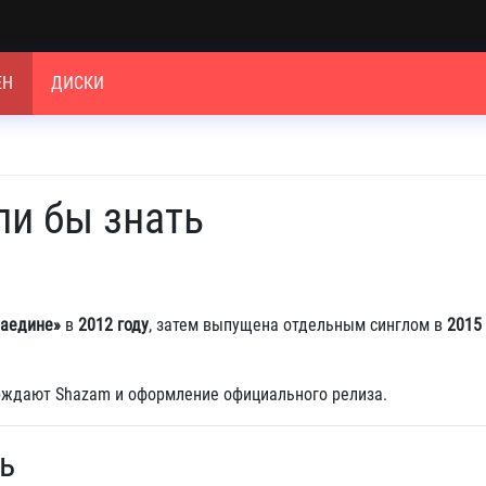
ЕН
ДИСКИ
ли бы знать
наедине»
в
2012 году
, затем выпущена отдельным синглом в
2015
рждают Shazam и оформление официального релиза.
ь