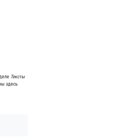
зделе
Тексты
ены здесь