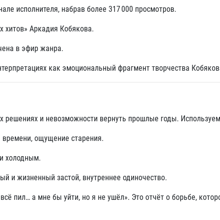
але исполнителя, набрав более 317 000 просмотров.
их хитов» Аркадия Кобякова.
ена в эфир жанра.
-интерпретациях как эмоциональный фрагмент творчества Кобяков
х решениях и невозможности вернуть прошлые годы. Используе
 времени, ощущение старения.
и холодным.
й и жизненный застой, внутреннее одиночество.
всё пил… а мне бы уйти, но я не ушёл». Это отчёт о борьбе, которо