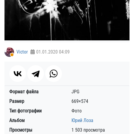
Victor
01.01.2020
04:09
Формат файла
JPG
Размер
669×574
Тип фотографии
Фото
Альбом
Юрий Лоза
Просмотры
1 503 просмотра