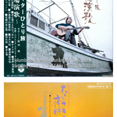
Columbia orchestra - Funamura Toru guitar
traveling alone. Wharf Enka (1973) ALS-5218
28.12.2025
12:40