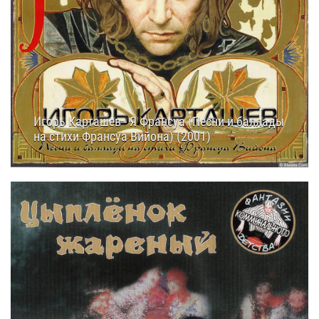
Игорь Карташев - Я Франсуа (Песни и баллады
на стихи Франсуа Вийона) (2001)
24.09.2025
13:50