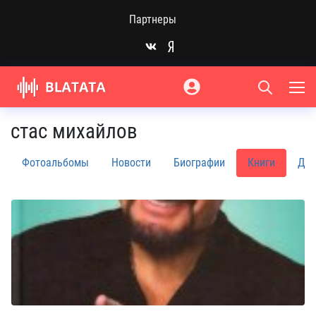
Партнеры
стас михайлов
Фотоальбомы
Новости
Биографии
Книги
Дис