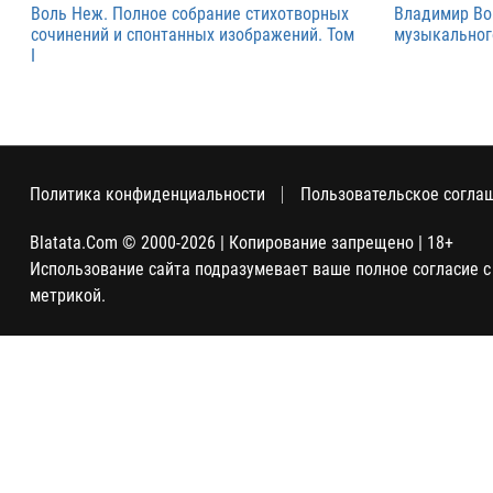
Воль Неж. Полное собрание стихотворных
Владимир Во
сочинений и спонтанных изображений. Том
музыкальног
I
Политика конфиденциальности
Пользовательское согла
Blatata.Com © 2000-2026 | Копирование запрещено | 18+
Использование сайта подразумевает ваше полное согласие с
метрикой.