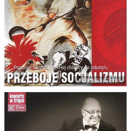
Przeboje Socjalizmu «Hej chlopcy do roboty!»,
2005 г.
31.12.2014
15:15