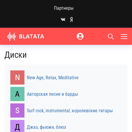
Партнеры
Диски
N
New Age, Relax, Meditative
А
Авторская песня и барды
S
Surf rock, instrumental, королевские гитары
Д
Джаз, фьюжн, блюз