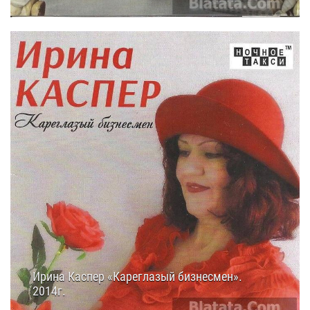
08.10.2014
23:30
Ирина Каспер «Кареглазый бизнесмен».
2014г.
08.10.2014
16:30