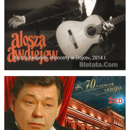
Alosza Awdiejew «Koncerty w Trojce», 2014 г.
25.12.2014
15:45