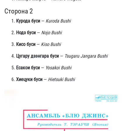
Сторона 2
Курода буси
—
Kuroda Bushi
Нодз буси
—
Nojo Bushi
Кисо буси
—
Kiso Bushi
Цугару дзэнгара буси
—
Tsugaru Jangara Bushi
Есакои буси
—
Yosakoi Bushi
Хиецуки буси
—
Hietsuki Bushi