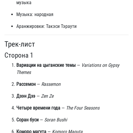
музыка
Музыка: народная
Аранжировки: Такэси Тэраути
Трек-лист
Сторона 1
Вариации на цыганские темы
—
Variations on Gypsy
Themes
Рассемон
—
Rassemon
Дзэн Дзэ
—
Zen Ze
Четыре времени года
—
The Four Seasons
Соран буси
—
Soran Bushi
Коморо магута
—
Komoro Maguta