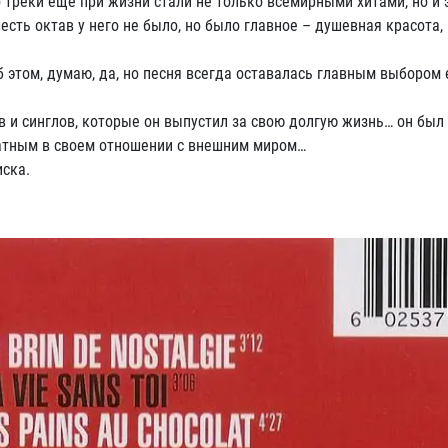
 треки еще при жизни стали не только всемирными хитами, но и
шесть октав у него не было, но было главное – душевная красота,
этом, думаю, да, но песня всегда оставалась главным выбором е
 и синглов, которые он выпустил за свою долгую жизнь… он был
атным в своем отношении с внешним миром…
ска.