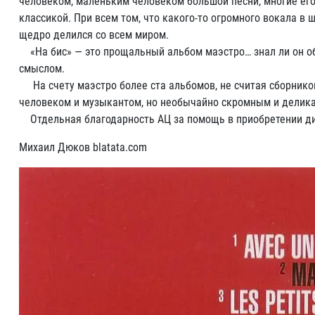
человеком, маленьким человеком большой песни, многие его
классикой. При всем том, что какого-то огромного вокала в 
щедро делился со всем миром.
«На бис» — это прощальный альбом маэстро… знал ли он об 
смыслом.
На счету маэстро более ста альбомов, не считая сборников
человеком и музыкантом, но необычайно скромным и делик
Отдельная благодарность АЦ за помощь в приобретении ди
Михаил Дюков blatata.com