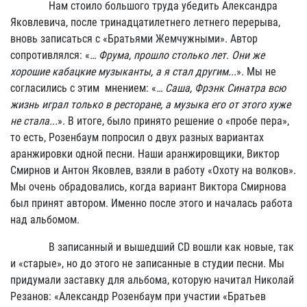
Нам стоило большого труда убедить Александра
Яковлевича, после тринадцатилетнего летнего перерыва,
вновь записаться с «Братьями Жемчужными». Автор
сопротивлялся: «
… Фрума, прошло столько лет. Они же
хорошие кабацкие музыканты, а я стал другим...
». Мы не
согласились с этим мнением: «
… Саша, Фрэнк Синатра всю
жизнь играл только в ресторане, а музыка его от этого хуже
не стала...
». В итоге, было принято решение о «пробе пера»,
то есть, Розенбаум попросил о двух разных вариантах
аранжировки одной песни. Наши аранжировщики, Виктор
Смирнов и Антон Яковлев, взяли в работу «Охоту на волков».
Мы очень обрадовались, когда вариант Виктора Смирнова
был принят автором. Именно после этого и началась работа
над альбомом.
В записанный и вышедший CD вошли как новые, так
и «старые», но до этого не записанные в студии песни. Мы
придумали заставку для альбома, которую начитал Николай
Резанов: «Александр Розенбаум при участии «Братьев