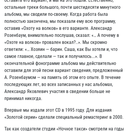
оставить его вариант, и мы на это пошли. Естественно,
остальные треки большого, почти шестидесяти минутного
альбома, мы сводили по-своему. Когда работа была
полностью закончена, мы показали ему всю программу,
оставив «Охоту на волков» в его варианте. Александр
Розенбаум, внимательно послушав, сказал: «… А почему в
«Охоте на волков» провален вокал?..». Мы скромно
ответили: «… Хозяин — барин. Саша, как Вы хотели и, что
самое главное, сделали — так и получилось...». В
окончательной фонограмме альбома мы действительно
оставили для этой песни вариант сведения, предложенный
А. Розенбаумом — на память об этом его опыте. В течение
последующих лет, во всех записанных у нас альбомах,
Александр Яковлевич участия в сведении больше не
принимал никогда.
Впервые мы издали этот CD в 1995 году. Для издания
«Золотой серии» сделали специальный ремастеринг в 2000.
Так как создатели студии «Ночное такси» смотрели на годы