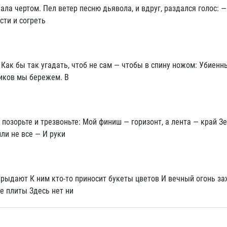
ла чертом. Пел ветер песню дьявола, и вдруг, раздался голос: 
сти и согреть
 Как бы так угадать, чтоб не сам — чтобы в спину ножом: Убиенн
ников мы бережем. В
позорьте и трезвоньте: Мой финиш — горизонт, а лента — край З
ли не все — И руки
е рыдают К ним кто-то приносит букеты цветов И вечный огонь з
е плиты Здесь нет ни