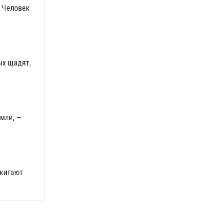
— Человек
ых щадят,
емли, —
ажигают