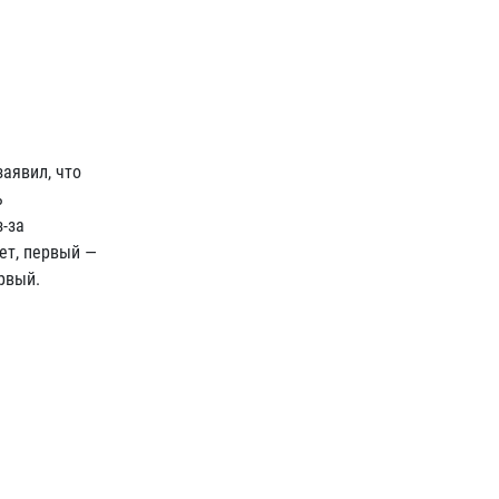
аявил, что
ь
з-за
ет, первый —
рвый.