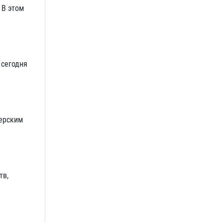
 В этом
 сегодня
ьерским
тв,