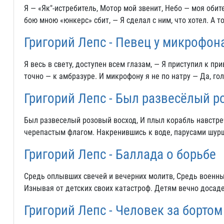
Я — «Як"-истребитель, Мотор мой звенит, Небо — моя обите
бою мною «юнкерс» сбит, — Я сделал с ним, что хотел. А т
Григорий Лепс - Певец у микрофон
Я весь в свету, доступен всем глазам, — Я приступил к пр
точно — к амбразуре. И микрофону я не по натру — Да, го
Григорий Лепс - Был развесёлый р
Был развеселый розовый восход, И плыл корабль навстре
черепастым флагом. Накренившись к воде, парусами шурш
Григорий Лепс - Баллада о борьбе
Средь оплывших свечей и вечерних молитв, Средь военны
Изнывая от детских своих катастроф. Детям вечно досаде
Григорий Лепс - Человек за бортом