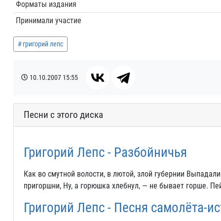
Форматы издания
Принимали участие
григорий лепс
10.10.2007
15:55
Песни с этого диска
Григорий Лепс - Разбойничья
Как во смутной волости, в лютой, злой губернии Выпадал
пригоршни, Ну, а горюшка хлебнул, — не бывает горше. Пей
Григорий Лепс - Песня самолёта-и