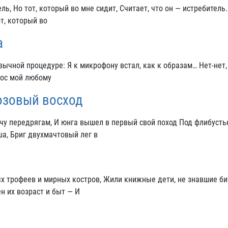
ль, Но тот, который во мне сидит, Считает, что он — истребитель.
от, который во
а
ивычной процедуре: Я к микрофону встал, как к образам… Нет-нет,
лос мой любому
озовый восход
чу передрягам, И юнга вышел в первый свой поход Под флибуст
а, Бриг двухмачтовый лег в
х трофеев и мирных костров, Жили книжные дети, не знавшие би
н их возраст и быт — И