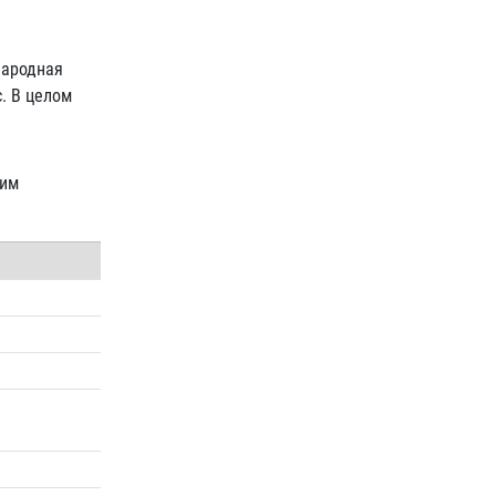
Народная
. В целом
щим