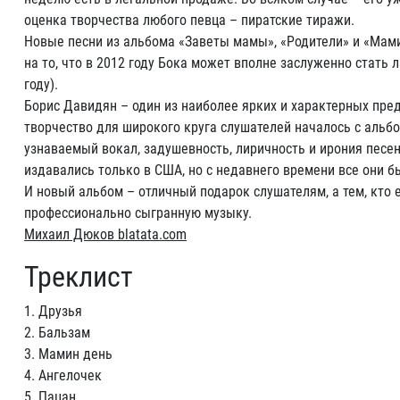
оценка творчества любого певца – пиратские тиражи.
Новые песни из альбома «Заветы мамы», «Родители» и «Мами
на то, что в 2012 году Бока может вполне заслуженно стать 
году).
Борис Давидян – один из наиболее ярких и характерных пред
творчество для широкого круга слушателей началось с альб
узнаваемый вокал, задушевность, лиричность и ирония песен
издавались только в США, но с недавнего времени все они б
И новый альбом – отличный подарок слушателям, а тем, кто
профессионально сыгранную музыку.
Михаил Дюков blatata.com
Треклист
1. Друзья
2. Бальзам
3. Мамин день
4. Ангелочек
5. Пацан