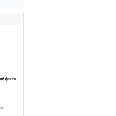
кий факел
ете