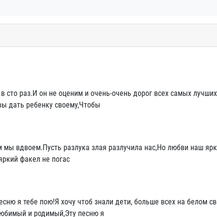
в сто раз.И он не оценим и очень-очень дорог всех самых лучших
вы дать ребенку своему,Чтобы
м мы вдвоем.Пусть разлука злая разлучила нас,Но любви наш яр
яркий факел не погас
сню я тебе пою!Я хочу чтоб знали дети, больше всех на белом св
юбимый и родимый,Эту песню я