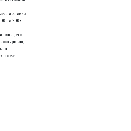
мелая заявка
2006 и 2007
ансона, его
аранжировок,
льно
лушателя.