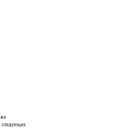
кже
а следующих