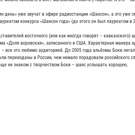
н день» уже звучат в эфире радиостанции «Шансон», а это уже с
лауреатом конкурса «Шансон года» (до этого он был лауреатом в 
ставителей восточного (или как иногда говорят – кавказского) ш
ома «Доля воровская», записанного в США. Характерная манера 
 – все это любимо аудиторией. До 2005 года альбомы Боки лега
ыли переизданы в России, чем немало порадовали российского с
 еще не знаком с творчеством Боки – шанс услышать хорошую,