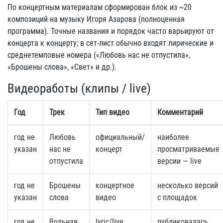
По концертным материалам сформирован блок из ~20
композиций на музыку Игоря Азарова (полноценная
программа). Точные названия и порядок часто варьируют от
концерта к концерту; в сет-лист обычно входят лирические и
среднетемповые номера («Любовь нас не отпустила»,
«Брошены слова», «Свет» и др.).
Видеоработы (клипы / live)
Год
Трек
Тип видео
Комментарий
год не
Любовь
официальный/
наиболее
указан
нас не
концерт
просматриваемые
отпустила
версии — live
год не
Брошены
концертное
несколько версий
указан
слова
видео
с площадок
год не
Вольная
lyric/live
публиковалась