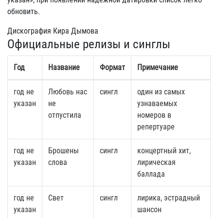
обновить.
Дискография Кира Дымова
Официальные релизы и синглы
Год
Название
Формат
Примечание
год не
Любовь нас
сингл
один из самых
указан
не
узнаваемых
отпустила
номеров в
репертуаре
год не
Брошены
сингл
концертный хит,
указан
слова
лирическая
баллада
год не
Свет
сингл
лирика, эстрадный
указан
шансон