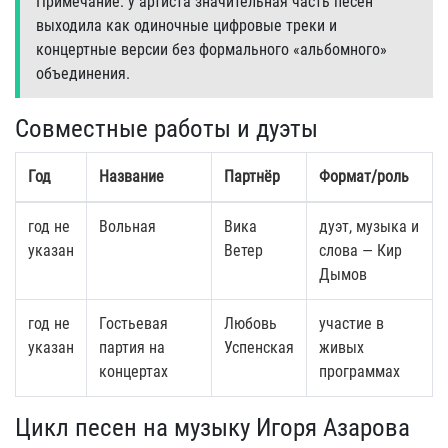
Примечание: у артиста значительная часть песен
выходила как одиночные цифровые треки и
концертные версии без формального «альбомного»
объединения.
Совместные работы и дуэты
Год
Название
Партнёр
Формат/роль
год не
Вольная
Вика
дуэт, музыка и
указан
Ветер
слова — Кир
Дымов
год не
Гостьевая
Любовь
участие в
указан
партия на
Успенская
живых
концертах
программах
Цикл песен на музыку Игоря Азарова