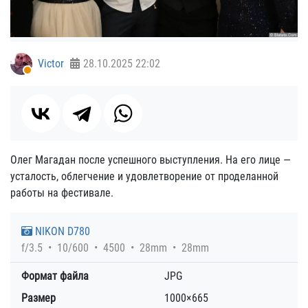
Victor
28.10.2025
22:02
Олег Магадан после успешного выступления. На его лице —
усталость, облегчение и удовлетворение от проделанной
работы на фестивале.
NIKON D780
f/3.5
10/600
4500
28mm
28mm
Формат файла
JPG
Размер
1000×665