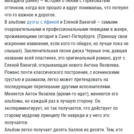
выходила ранее) — история о любви с горьковатым
оттенком, когда все прошло и вдруг понимаешь, что потерял
что-то важное и дорогое.
В альбоме
дуэты с Афиной
и Еленой Ваенгой — самыми
очаровательными и профессиональными певицами в жанре,
проживающими сегодня в Санкт-Петербурге. (Приношу свои
искренние извинения, если кого-то обидел, но лучше пока не
слышал). Заключительная песня диска Черные очи, давшая
название всей пластинке, это оригинальный романс, дуэт с
Еленой Ваенгой, открывающая нового Антона Яковлева.
Романс почти классического построения, с есенинскими
грустью и размахом, легко может претендовать на
последующие перепевание другими исполнителями.
Меняется Антон Яковлев (время-то идет), меняются его
альбомы, но каждый раз в лучшую сторону. Он
экспериментирует, но так получается, что действует по
старому мудрому принципу Не навреди и у него это
получается.
Альбом легко получает десять баллов из десяти. Тем, кто