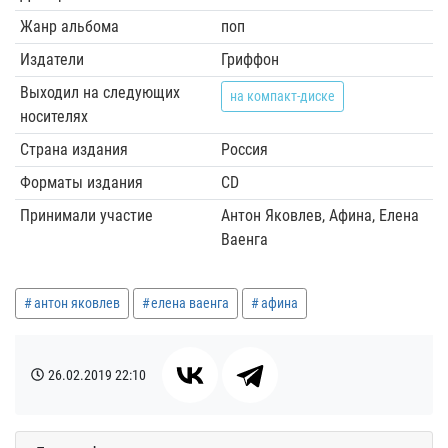
Жанр альбома
поп
Издатели
Гриффон
Выходил на следующих
на компакт-диске
носителях
Страна издания
Россия
Форматы издания
CD
Принимали участие
Антон Яковлев, Афина, Елена
Ваенга
антон яковлев
елена ваенга
афина
26.02.2019
22:10