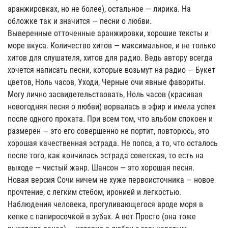
аранжировках, но не более), остальное — лирика. На
обложке так и значится — песни о любви.
Выверенные отточенные аранжировки, хорошие тексты и
море вкуса. Количество хитов — максимальное, и не только
хитов для слушателя, хитов для радио. Ведь автору всегда
хочется написать песни, которые возьмут на радио — Букет
цветов, Ноль часов, Уходи, Черные очи явные фавориты.
Могу лично засвидетельствовать, Ноль часов (красивая
новогодняя песня о любви) ворвалась в эфир и имела успех
после одного проката. При всем том, что альбом спокоен и
размерен — это его совершенно не портит, повторюсь, это
хорошая качественная эстрада. Не попса, а то, что осталось
после того, как кончилась эстрада советская, то есть на
выходе — чистый жанр. Шансон — это хорошая песня.
Новая версия Сочи ничем не хуже первоисточника — новое
прочтение, с легким стебом, иронией и легкостью.
Наблюдения человека, прогуливающегося вроде моря в
кепке с папиросочкой в зубах. А вот Просто (она тоже