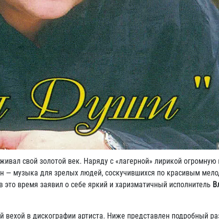
еживал свой золотой век. Наряду с «лагерной» лирикой огромную
н — музыка для зрелых людей, соскучившихся по красивым мел
 это время заявил о себе яркий и харизматичный исполнитель
В
ой вехой в дискографии артиста. Ниже представлен подробный ра