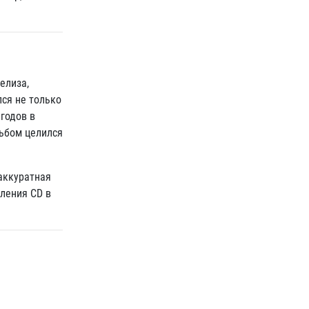
елиза,
ся не только
 годов в
льбом целился
аккуратная
ления CD в