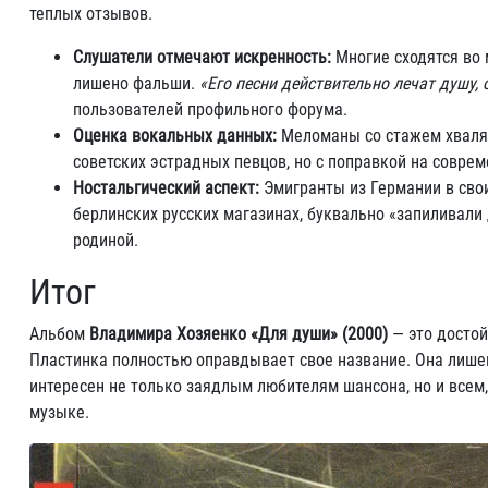
теплых отзывов.
Слушатели отмечают искренность:
Многие сходятся во 
лишено фальши.
«Его песни действительно лечат душу,
пользователей профильного форума.
Оценка вокальных данных:
Меломаны со стажем хвалят
советских эстрадных певцов, но с поправкой на совре
Ностальгический аспект:
Эмигранты из Германии в свои
берлинских русских магазинах, буквально «запиливали 
родиной.
Итог
Альбом
Владимира Хозяенко «Для души» (2000)
— это достой
Пластинка полностью оправдывает свое название. Она лишен
интересен не только заядлым любителям шансона, но и всем
музыке.