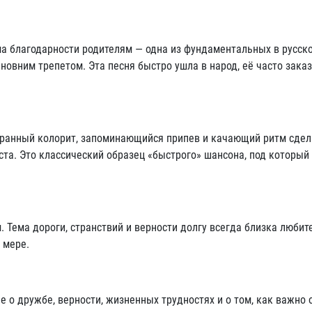
ема благодарности родителям — одна из фундаментальных в русск
ыновним трепетом. Эта песня быстро ушла в народ, её часто зака
оранный колорит, запоминающийся припев и качающий ритм сде
та. Это классический образец «быстрого» шансона, под который
 Тема дороги, странствий и верности долгу всегда близка любит
 мере.
о дружбе, верности, жизненных трудностях и о том, как важно 