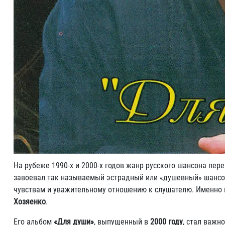
На рубеже 1990-х и 2000-х годов жанр русского шансона пер
завоевал так называемый эстрадный или «душевный» шансо
чувствам и уважительному отношению к слушателю. Именно в
Хозяенко
.
Его альбом
«Для души»
, выпущенный в
2000 году
, стал важн