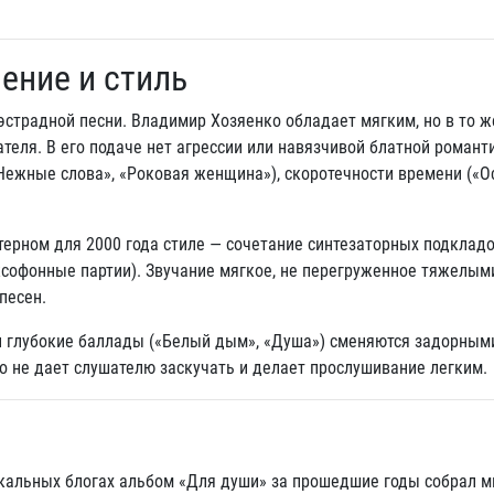
ение и стиль
страдной песни. Владимир Хозяенко обладает мягким, но в то ж
еля. В его подаче нет агрессии или навязчивой блатной романти
Нежные слова», «Роковая женщина»), скоротечности времени («О
рном для 2000 года стиле — сочетание синтезаторных подкладо
ксофонные партии). Звучание мягкое, не перегруженное тяжелыми
песен.
и глубокие баллады («Белый дым», «Душа») сменяются задорными
о не дает слушателю заскучать и делает прослушивание легким.
кальных блогах альбом «Для души» за прошедшие годы собрал 