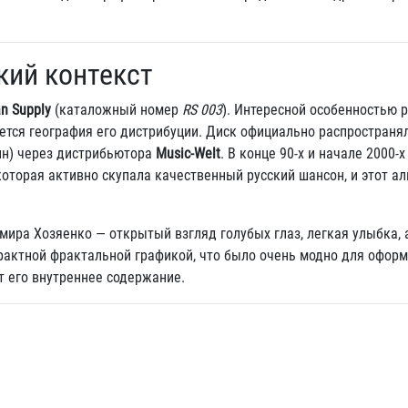
кий контекст
n Supply
(каталожный номер
RS 003
). Интересной особенностью р
ется география его дистрибуции. Диск официально распространял
лин) через дистрибьютора
Music-Welt
. В конце 90-х и начале 2000-х
оторая активно скупала качественный русский шансон, и этот а
ира Хозяенко — открытый взгляд голубых глаз, легкая улыбка, 
трактной фрактальной графикой, что было очень модно для оформ
т его внутреннее содержание.