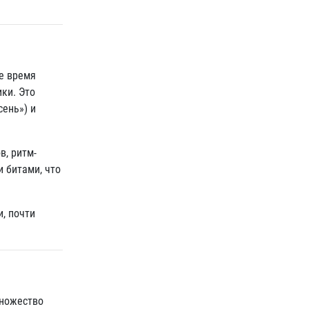
е время
ки. Это
сень») и
в, ритм-
 битами, что
, почти
множество