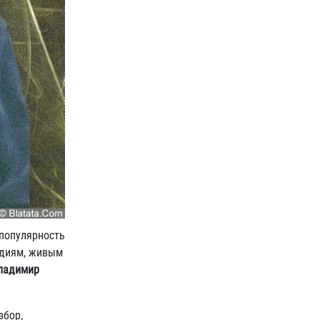
 популярность
одиям, живым
ладимир
збор,