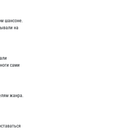
ом шансоне.
зывали на
лали
 ноги сами
елям жанра.
оставаться