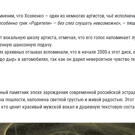
мнении, что Хозяенко — один из немногих артистов, чьё исполне
 особенно трек «Родители» — без слез слушать невозможно»
, — пиш
 вокальную школу артиста, отмечая, что его голос напоминает 
менную шансонную подачу.
х архивных отзывах вспоминали, что в начале 2000-х этот диск, 
до дыр» в автомобилях, так как он дарил невероятное чувство те
ный памятник эпохе зарождения современной российской эстрад
а пошлости, наполнена светлой грустью и живой радостью. Этот
, кто ценит красивый мужской вокал и душевную текстовую сос