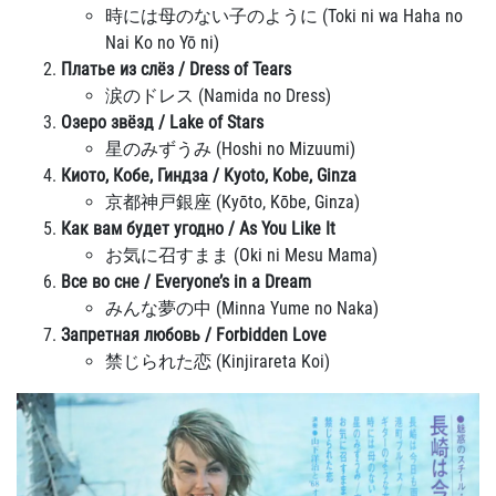
時には母のない子のように (Toki ni wa Haha no
Nai Ko no Yō ni)
Платье из слёз / Dress of Tears
涙のドレス (Namida no Dress)
Озеро звёзд / Lake of Stars
星のみずうみ (Hoshi no Mizuumi)
Киото, Кобе, Гиндза / Kyoto, Kobe, Ginza
京都神戸銀座 (Kyōto, Kōbe, Ginza)
Как вам будет угодно / As You Like It
お気に召すまま (Oki ni Mesu Mama)
Все во сне / Everyone’s in a Dream
みんな夢の中 (Minna Yume no Naka)
Запретная любовь / Forbidden Love
禁じられた恋 (Kinjirareta Koi)