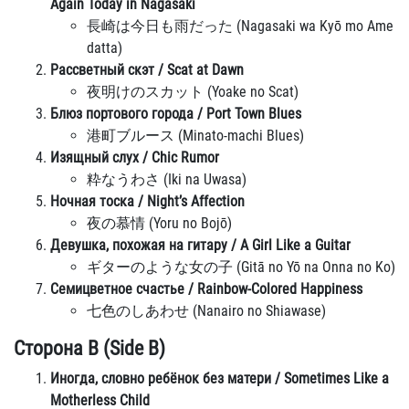
Again Today in Nagasaki
長崎は今日も雨だった (Nagasaki wa Kyō mo Ame
datta)
Рассветный скэт / Scat at Dawn
夜明けのスカット (Yoake no Scat)
Блюз портового города / Port Town Blues
港町ブルース (Minato-machi Blues)
Изящный слух / Chic Rumor
粋なうわさ (Iki na Uwasa)
Ночная тоска / Night’s Affection
夜の慕情 (Yoru no Bojō)
Девушка, похожая на гитару / A Girl Like a Guitar
ギターのような女の子 (Gitā no Yō na Onna no Ko)
Семицветное счастье / Rainbow-Colored Happiness
七色のしあわせ (Nanairo no Shiawase)
Сторона B (Side B)
Иногда, словно ребёнок без матери / Sometimes Like a
Motherless Child