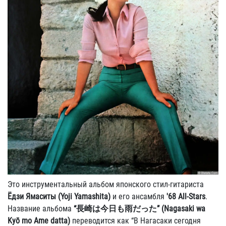
Это инструментальный альбом японского стил-гитариста
Ёдзи Ямаситы (Yoji Yamashita)
и его ансамбля
'68 All-Stars
.
Название альбома
“長崎は今日も雨だった” (Nagasaki wa
Kyō mo Ame datta)
переводится как “В Нагасаки сегодня