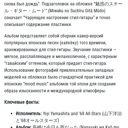
снова был дождь”. Подзаголовок на обложке “魅惑のスチー
ル・ギター・ムード” (Miwaku no Suchīru Gitā Mūdo)
означает “Чарующее настроение стил-гитары” и точно
описывает содержание пластинки.
Альбом представляет собой сборник кавер-версий
популярных японских песен (каёкёку) того времени,
аранжированных для стил-гитары. Звучание пластинки —
мягкое, расслабляющее и меланхоличное, с характерным
“гавайским” оттенком, который придает стил-гитара.
Использование фотографий привлекательных западных
моделей на обложках было стандартной практикой для
японских “mood music” альбомов той эпохи для создания
образа изысканности и международной атмосферы.
Ключевые факты:
Исполнитель:
Yoji Yamashita and '68 All-Stars (山下洋治
と’68オールスターズ)
Альбом:
長崎は今日も雨だった (Nagasaki wa Kyō mo