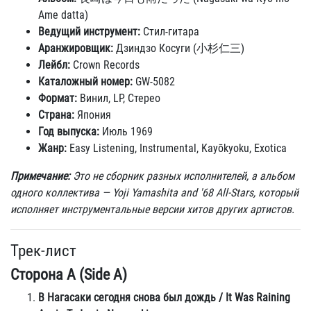
Ame datta)
Ведущий инструмент:
Стил-гитара
Аранжировщик:
Дзиндзо Косуги (小杉仁三)
Лейбл:
Crown Records
Каталожный номер:
GW-5082
Формат:
Винил, LP, Стерео
Страна:
Япония
Год выпуска:
Июль 1969
Жанр:
Easy Listening, Instrumental, Kayōkyoku, Exotica
Примечание:
Это не сборник разных исполнителей, а альбом
одного коллектива — Yoji Yamashita and '68 All-Stars, который
исполняет инструментальные версии хитов других артистов.
Трек-лист
Сторона A (Side A)
В Нагасаки сегодня снова был дождь / It Was Raining