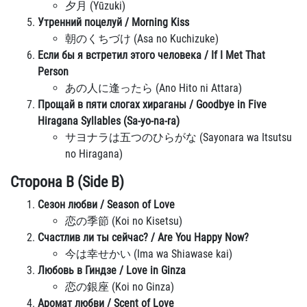
夕月 (Yūzuki)
Утренний поцелуй / Morning Kiss
朝のくちづけ (Asa no Kuchizuke)
Если бы я встретил этого человека / If I Met That
Person
あの人に逢ったら (Ano Hito ni Attara)
Прощай в пяти слогах хираганы / Goodbye in Five
Hiragana Syllables (Sa-yo-na-ra)
サヨナラは五つのひらがな (Sayonara wa Itsutsu
no Hiragana)
Сторона B (Side B)
Сезон любви / Season of Love
恋の季節 (Koi no Kisetsu)
Счастлив ли ты сейчас? / Are You Happy Now?
今は幸せかい (Ima wa Shiawase kai)
Любовь в Гиндзе / Love in Ginza
恋の銀座 (Koi no Ginza)
Аромат любви / Scent of Love