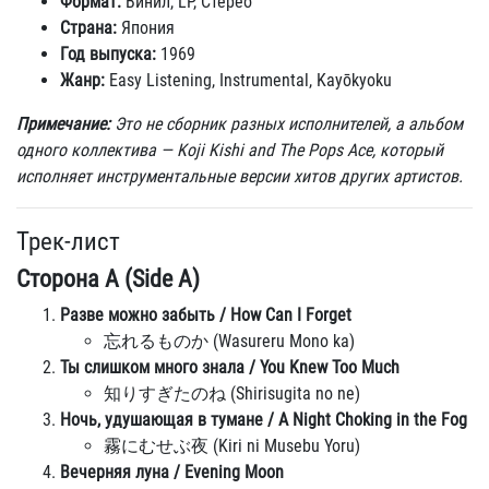
Формат:
Винил, LP, Стерео
Страна:
Япония
Год выпуска:
1969
Жанр:
Easy Listening, Instrumental, Kayōkyoku
Примечание:
Это не сборник разных исполнителей, а альбом
одного коллектива — Koji Kishi and The Pops Ace, который
исполняет инструментальные версии хитов других артистов.
Трек-лист
Сторона A (Side A)
Разве можно забыть / How Can I Forget
忘れるものか (Wasureru Mono ka)
Ты слишком много знала / You Knew Too Much
知りすぎたのね (Shirisugita no ne)
Ночь, удушающая в тумане / A Night Choking in the Fog
霧にむせぶ夜 (Kiri ni Musebu Yoru)
Вечерняя луна / Evening Moon