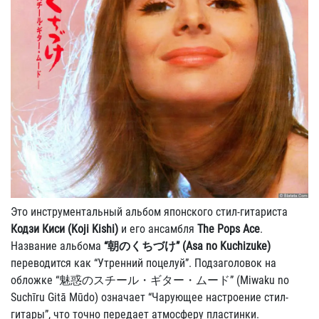
Это инструментальный альбом японского стил-гитариста
Кодзи Киси (Koji Kishi)
и его ансамбля
The Pops Ace
.
Название альбома
“朝のくちづけ” (Asa no Kuchizuke)
переводится как “Утренний поцелуй”. Подзаголовок на
обложке “魅惑のスチール・ギター・ムード” (Miwaku no
Suchīru Gitā Mūdo) означает “Чарующее настроение стил-
гитары”, что точно передает атмосферу пластинки.