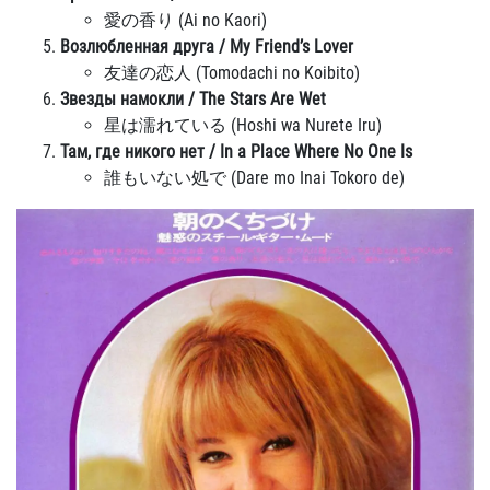
愛の香り (Ai no Kaori)
Возлюбленная друга / My Friend’s Lover
友達の恋人 (Tomodachi no Koibito)
Звезды намокли / The Stars Are Wet
星は濡れている (Hoshi wa Nurete Iru)
Там, где никого нет / In a Place Where No One Is
誰もいない処で (Dare mo Inai Tokoro de)