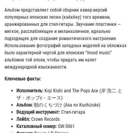
Альбом представляет собой сборник кавер-версий
популярных японских песен (каёкёку) того времени,
аранжированных для стил-гитары. Звучание пластинки —
мягкое, расслабляющее и меланхоличное, идеально
подходящее для создания романтического настроения.
Использование фотографий западных моделей на обложках
было характерной чертой для японских “mood music”
альбомов той эпохи, чтобы придать им налет
международной изысканности.
Ключевые факты:
Исполнитель:
Koji Kishi and The Pops Ace (岸 浩二 と
ザ・ポップс・エース)
Альбом:
朝のくちづけ (Asa no Kuchizuke)
Ведущий инструмент:
Стил-гитара
Лейбл:
Crown Records
Каталожный номер:
GW-5061