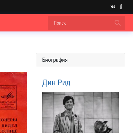
Биография
Дин Рид