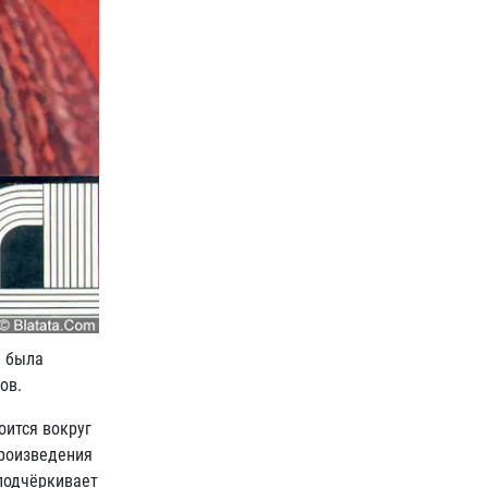
а была
ов.
оится вокруг
произведения
 подчёркивает