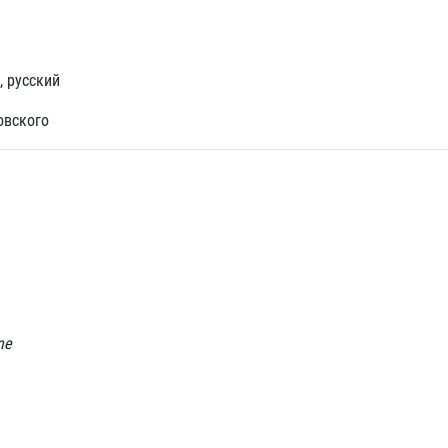
, русский
овского
ne