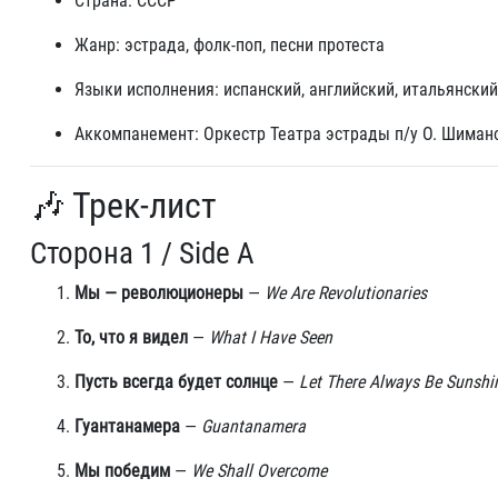
Страна: СССР
Жанр: эстрада, фолк-поп, песни протеста
Языки исполнения: испанский, английский, итальянский
Аккомпанемент: Оркестр Театра эстрады п/у О. Шиман
🎶 Трек-лист
Сторона 1 / Side A
Мы — революционеры
—
We Are Revolutionaries
То, что я видел
—
What I Have Seen
Пусть всегда будет солнце
—
Let There Always Be Sunshi
Гуантанамера
—
Guantanamera
Мы победим
—
We Shall Overcome