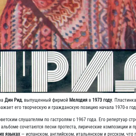
ра
Дин Рид
, выпущенный фирмой
Мелодия
в
1973 году
. Пластинк
ражает его творческую и гражданскую позицию начала 1970-х год
ветским слушателям по гастролям с 1967 года. Его репертуар стр
В альбоме сочетаются песни протеста, лирические композиции и 
их языках
— испанском, английском, итальянском и русском, что