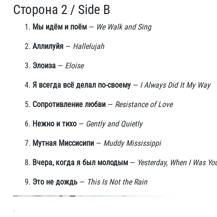
Сторона 2 / Side B
Мы идём и поём
—
We Walk and Sing
Аллилуйя
—
Hallelujah
Элоиза
—
Eloise
Я всегда всё делал по-своему
—
I Always Did It My Way
Сопротивление любви
—
Resistance of Love
Нежно и тихо
—
Gently and Quietly
Мутная Миссисипи
—
Muddy Mississippi
Вчера, когда я был молодым
—
Yesterday, When I Was Yo
Это не дождь
—
This Is Not the Rain