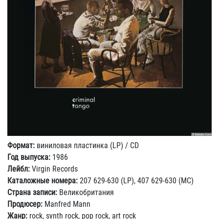
Формат:
виниловая пластинка (LP) / CD
Год выпуска:
1986
Лейбл:
Virgin Records
Каталожные номера:
207 629-630 (LP), 407 629-630 (MC)
Страна записи:
Великобритания
Продюсер:
Manfred Mann
Жанр:
rock, synth rock, pop rock, art rock