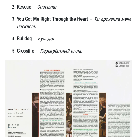
Rescue
—
Спасение
You Got Me Right Through the Heart
—
Ты пронзила меня
насквозь
Bulldog
—
Бульдог
Crossfire
—
Перекрёстный огонь