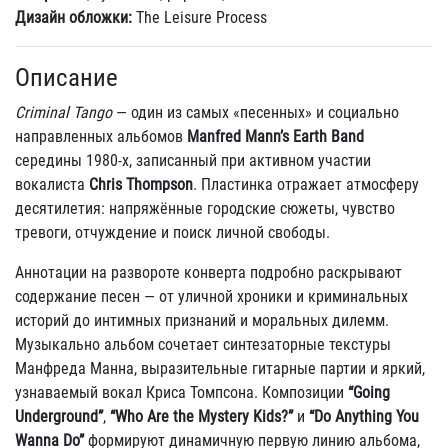
Дизайн обложки:
The Leisure Process
Описание
Criminal Tango
— один из самых «песенных» и социально
направленных альбомов
Manfred Mann’s Earth Band
середины 1980-х, записанный при активном участии
вокалиста
Chris Thompson
. Пластинка отражает атмосферу
десятилетия: напряжённые городские сюжеты, чувство
тревоги, отчуждение и поиск личной свободы.
Аннотации на развороте конверта подробно раскрывают
содержание песен — от уличной хроники и криминальных
историй до интимных признаний и моральных дилемм.
Музыкально альбом сочетает синтезаторные текстуры
Манфреда Манна, выразительные гитарные партии и яркий,
узнаваемый вокал Криса Томпсона. Композиции
“Going
Underground”
,
“Who Are the Mystery Kids?”
и
“Do Anything You
Wanna Do”
формируют динамичную первую линию альбома,