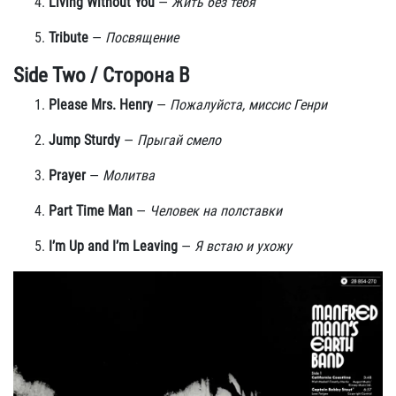
Living Without You
—
Жить без тебя
Tribute
—
Посвящение
Side Two / Сторона B
Please Mrs. Henry
—
Пожалуйста, миссис Генри
Jump Sturdy
—
Прыгай смело
Prayer
—
Молитва
Part Time Man
—
Человек на полставки
I’m Up and I’m Leaving
—
Я встаю и ухожу