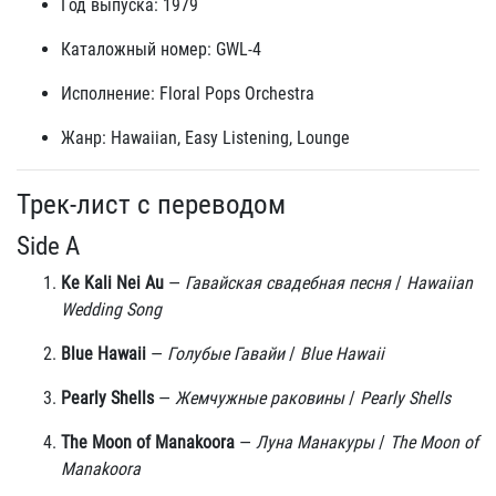
Год выпуска: 1979
Каталожный номер: GWL-4
Исполнение: Floral Pops Orchestra
Жанр: Hawaiian, Easy Listening, Lounge
Трек-лист с переводом
Side A
Ke Kali Nei Au
—
Гавайская свадебная песня
/
Hawaiian
Wedding Song
Blue Hawaii
—
Голубые Гавайи
/
Blue Hawaii
Pearly Shells
—
Жемчужные раковины
/
Pearly Shells
The Moon of Manakoora
—
Луна Манакуры
/
The Moon of
Manakoora