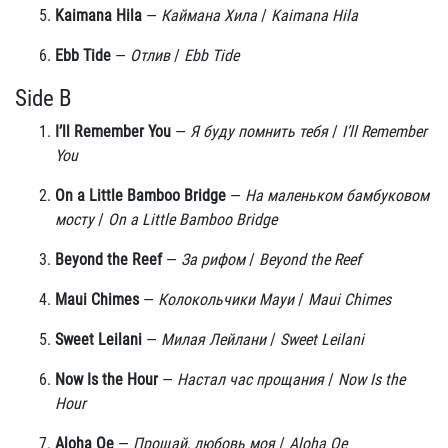
Kaimana Hila
—
Каймана Хила
/
Kaimana Hila
Ebb Tide
—
Отлив
/
Ebb Tide
Side B
I’ll Remember You
—
Я буду помнить тебя
/
I’ll Remember
You
On a Little Bamboo Bridge
—
На маленьком бамбуковом
мосту
/
On a Little Bamboo Bridge
Beyond the Reef
—
За рифом
/
Beyond the Reef
Maui Chimes
—
Колокольчики Мауи
/
Maui Chimes
Sweet Leilani
—
Милая Лейлани
/
Sweet Leilani
Now Is the Hour
—
Настал час прощания
/
Now Is the
Hour
Aloha Oe
—
Прощай, любовь моя
/
Aloha Oe