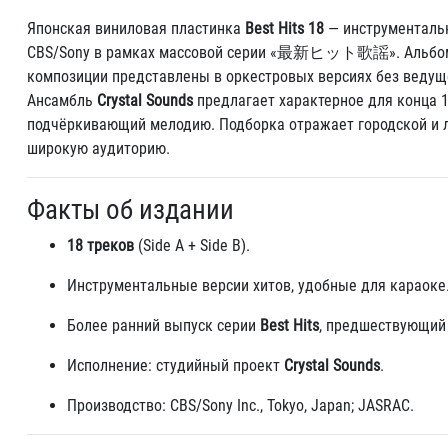
Японская виниловая пластинка
Best Hits 18
— инструменталь
CBS/Sony в рамках массовой серии «最新ヒット歌謡». Альбом о
композиции представлены в оркестровых версиях без ведущ
Ансамбль
Crystal Sounds
предлагает характерное для конца 1
подчёркивающий мелодию. Подборка отражает городской и л
широкую аудиторию.
Факты об издании
18 треков
(Side A + Side B).
Инструментальные версии хитов, удобные для караоке
Более ранний выпуск серии
Best Hits
, предшествующий 
Исполнение: студийный проект
Crystal Sounds
.
Производство: CBS/Sony Inc., Tokyo, Japan; JASRAC.