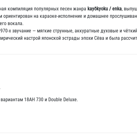
ная компиляция популярных песен жанра
kayōkyoku / enka
, выпу
риентирован на караоке-исполнение и домашнее прослушивани
его вокала.
970-х звучание — мягкие струнные, аккуратные духовые и чёткий
ирический настрой японской эстрады эпохи Сёва и была рассчит
.
вариантам 18AH 730 и Double Deluxe.