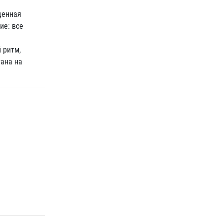
щенная
е: все
 ритм,
ана на