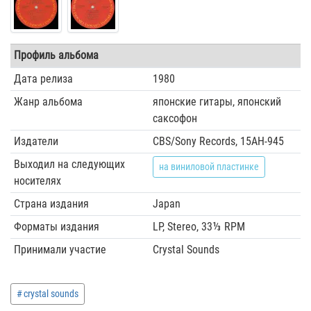
Профиль альбома
Дата релиза
1980
Жанр альбома
японские гитары, японский
саксофон
Издатели
CBS/Sony Records, 15AH-945
Выходил на следующих
на виниловой пластинке
носителях
Страна издания
Japan
Форматы издания
LP, Stereo, 33⅓ RPM
Принимали участие
Crystal Sounds
crystal sounds