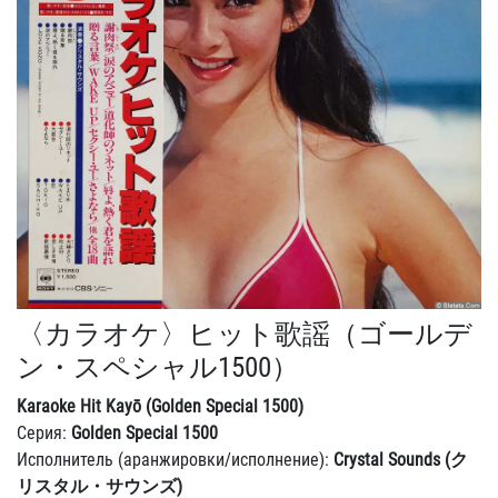
〈カラオケ〉ヒット歌謡（ゴールデ
ン・スペシャル1500）
Karaoke Hit Kayō (Golden Special 1500)
Серия:
Golden Special 1500
Исполнитель (аранжировки/исполнение):
Crystal Sounds (ク
リスタル・サウンズ)