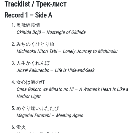
Tracklist / Трек-лист
Record 1 – Side A
奥飛騨慕情
Okihida Bojō
—
Nostalgia of Okihida
みちのくひとり旅
Michinoku Hitori Tabi
—
Lonely Journey to Michinoku
人生かくれんぼ
Jinsei Kakurenbo
—
Life Is Hide-and-Seek
女心は港の灯
Onna Gokoro wa Minato no Hi
—
A Woman’s Heart Is Like a
Harbor Light
めぐり逢いふたたび
Meguriai Futatabi
—
Meeting Again
蛍火