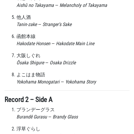
Aishū no Takayama
—
Melancholy of Takayama
他人酒
Tanin-zake
—
Stranger’s Sake
函館本線
Hakodate Honsen
—
Hakodate Main Line
大阪しぐれ
Ōsaka Shigure
—
Osaka Drizzle
よこはま物語
Yokohama Monogatari
—
Yokohama Story
Record 2 – Side A
ブランデーグラス
Burandē Gurasu
—
Brandy Glass
浮草ぐらし