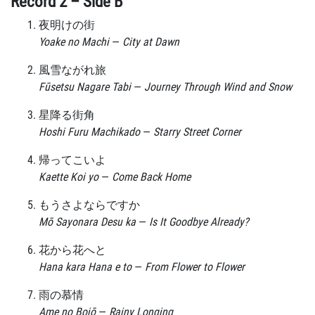
Record 2 – Side B
夜明けの街
Yoake no Machi
—
City at Dawn
風雪ながれ旅
Fūsetsu Nagare Tabi
—
Journey Through Wind and Snow
星降る街角
Hoshi Furu Machikado
—
Starry Street Corner
帰ってこいよ
Kaette Koi yo
—
Come Back Home
もうさよならですか
Mō Sayonara Desu ka
—
Is It Goodbye Already?
花から花へと
Hana kara Hana e to
—
From Flower to Flower
雨の慕情
Ame no Bojō
—
Rainy Longing