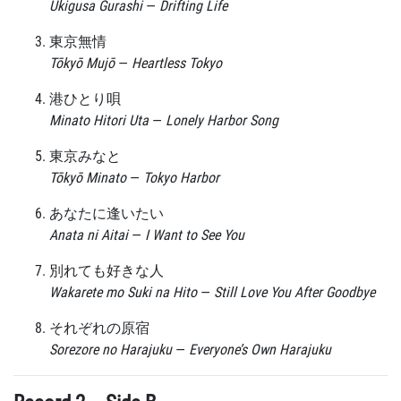
Ukigusa Gurashi
—
Drifting Life
東京無情
Tōkyō Mujō
—
Heartless Tokyo
港ひとり唄
Minato Hitori Uta
—
Lonely Harbor Song
東京みなと
Tōkyō Minato
—
Tokyo Harbor
あなたに逢いたい
Anata ni Aitai
—
I Want to See You
別れても好きな人
Wakarete mo Suki na Hito
—
Still Love You After Goodbye
それぞれの原宿
Sorezore no Harajuku
—
Everyone’s Own Harajuku