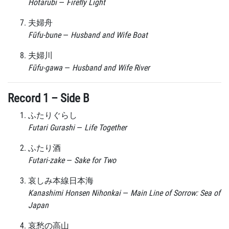
Hotarubi
—
Firefly Light
夫婦舟
Fūfu-bune
—
Husband and Wife Boat
夫婦川
Fūfu-gawa
—
Husband and Wife River
Record 1 – Side B
ふたりぐらし
Futari Gurashi
—
Life Together
ふたり酒
Futari-zake
—
Sake for Two
哀しみ本線日本海
Kanashimi Honsen Nihonkai
—
Main Line of Sorrow: Sea of
Japan
哀愁の高山