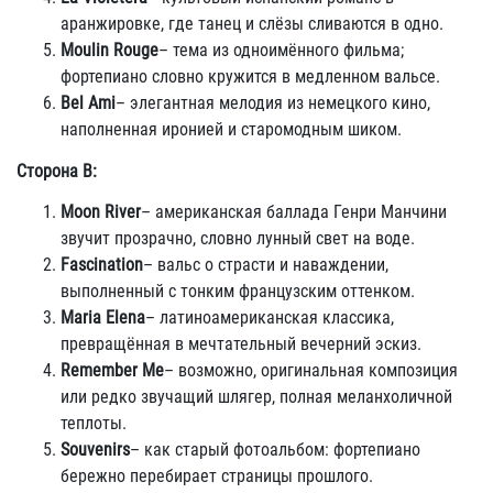
аранжировке, где танец и слёзы сливаются в одно.
Moulin Rouge
– тема из одноимённого фильма;
фортепиано словно кружится в медленном вальсе.
Bel Ami
– элегантная мелодия из немецкого кино,
наполненная иронией и старомодным шиком.
Сторона B:
Moon River
– американская баллада Генри Манчини
звучит прозрачно, словно лунный свет на воде.
Fascination
– вальс о страсти и наваждении,
выполненный с тонким французским оттенком.
Maria Elena
– латиноамериканская классика,
превращённая в мечтательный вечерний эскиз.
Remember Me
– возможно, оригинальная композиция
или редко звучащий шлягер, полная меланхоличной
теплоты.
Souvenirs
– как старый фотоальбом: фортепиано
бережно перебирает страницы прошлого.