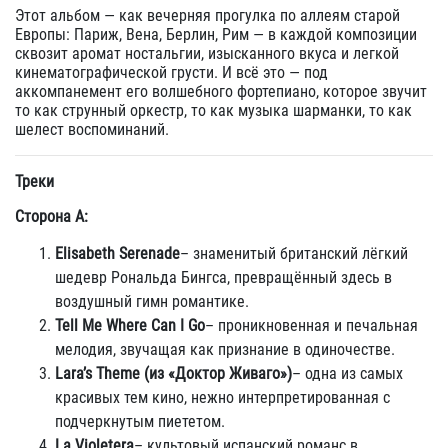
Этот альбом — как вечерняя прогулка по аллеям старой
Европы: Париж, Вена, Берлин, Рим — в каждой композиции
сквозит аромат ностальгии, изысканного вкуса и легкой
кинематографической грусти. И всё это — под
аккомпанемент его волшебного фортепиано, которое звучит
то как струнный оркестр, то как музыка шарманки, то как
шелест воспоминаний.
Треки
Сторона A:
Elisabeth Serenade
– знаменитый британский лёгкий
шедевр Рональда Бингса, превращённый здесь в
воздушный гимн романтике.
Tell Me Where Can I Go
– проникновенная и печальная
мелодия, звучащая как признание в одиночестве.
Lara’s Theme (из «Доктор Живаго»)
– одна из самых
красивых тем кино, нежно интерпретированная с
подчеркнутым пиететом.
La Violetera
– культовый испанский романс в