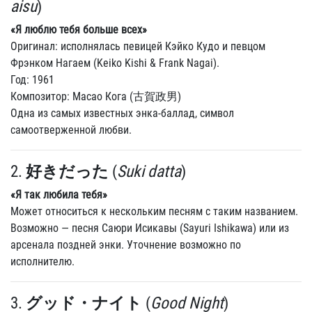
aisu
)
«Я люблю тебя больше всех»
Оригинал: исполнялась певицей Кэйко Кудо и певцом
Фрэнком Нагаем (Keiko Kishi & Frank Nagai).
Год: 1961
Композитор: Масао Кога (古賀政男)
Одна из самых известных энка-баллад, символ
самоотверженной любви.
2.
好きだった
(
Suki datta
)
«Я так любила тебя»
Может относиться к нескольким песням с таким названием.
Возможно — песня Саюри Исикавы (Sayuri Ishikawa) или из
арсенала поздней энки. Уточнение возможно по
исполнителю.
3.
グッド・ナイト
(
Good Night
)