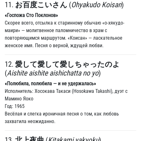
11.
お百度こいさん
(
Ohyakudo Koisan
)
«Госпожа Сто Поклонов»
Скорее всего, отсылка к старинному обычаю «о-хякудо-
маири» — молитвенное паломничество в храм с
повторяющимся маршрутом. «Коисан» — ласкательное
женское имя. Песня о верной, ждущей любви.
12.
愛して愛して愛しちゃったのよ
(
Aishite aishite aishichatta no yo
)
«Полюбила, полюбила — и не удержалась»
Исполнитель: Хосокава Такаси (Hosokawa Takashi), дуэт с
Мамино Яоко
Год: 1965
Весёлая и слегка ироничная песня о том, как любовь
захватила неожиданно.
13.
北上夜曲
(
Kitakami yakyoku
)