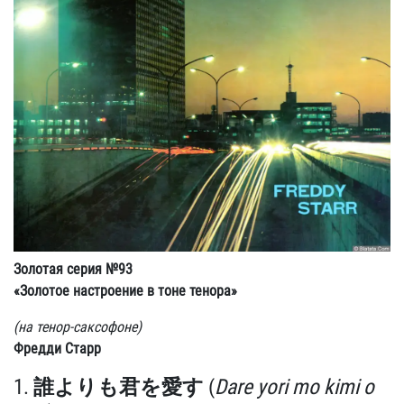
Золотая серия №93
«Золотое настроение в тоне тенора»
(на тенор-саксофоне)
Фредди Старр
1.
誰よりも君を愛す
(
Dare yori mo kimi o