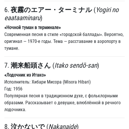
6.
夜霧のエアー・ターミナル
(
Yogiri no
eaataaminaru
)
«Ночной туман в терминале»
Современная песня в стиле «городской баллады». Вероятно,
оригинал — 1970-е годы. Тема — расставание в аэропорту в
тумане.
7.
潮来船頭さん
(
Itako sendō-san
)
«Лодочник из Итако»
Исполнитель: Хибари Мисора (Misora Hibari)
Год: 1956
Популярная песня в традиционном духе, с фольклорными
образами. Рассказывает о девушке, влюблённой в речного
лодочника.
8.
泣かないで
(
Nakanaide
)