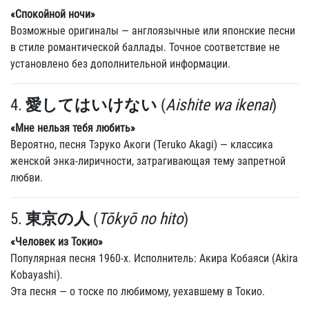
«Спокойной ночи»
Возможные оригиналы — англоязычные или японские песни
в стиле романтической баллады. Точное соответствие не
установлено без дополнительной информации.
4.
愛してはいけない
(
Aishite wa ikenai
)
«Мне нельзя тебя любить»
Вероятно, песня Тэруко Акоги (Teruko Akagi) — классика
женской энка-лиричности, затрагивающая тему запретной
любви.
5.
東京の人
(
Tōkyō no hito
)
«Человек из Токио»
Популярная песня 1960-х. Исполнитель: Акира Кобаяси (Akira
Kobayashi).
Эта песня — о тоске по любимому, уехавшему в Токио.