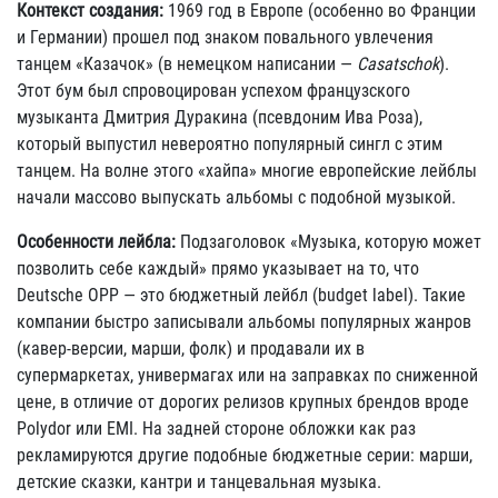
Контекст создания:
1969 год в Европе (особенно во Франции
и Германии) прошел под знаком повального увлечения
танцем «Казачок» (в немецком написании —
Casatschok
).
Этот бум был спровоцирован успехом французского
музыканта Дмитрия Дуракина (псевдоним Ива Роза),
который выпустил невероятно популярный сингл с этим
танцем. На волне этого «хайпа» многие европейские лейблы
начали массово выпускать альбомы с подобной музыкой.
Особенности лейбла:
Подзаголовок «Музыка, которую может
позволить себе каждый» прямо указывает на то, что
Deutsche OPP — это бюджетный лейбл (budget label). Такие
компании быстро записывали альбомы популярных жанров
(кавер-версии, марши, фолк) и продавали их в
супермаркетах, универмагах или на заправках по сниженной
цене, в отличие от дорогих релизов крупных брендов вроде
Polydor или EMI. На задней стороне обложки как раз
рекламируются другие подобные бюджетные серии: марши,
детские сказки, кантри и танцевальная музыка.