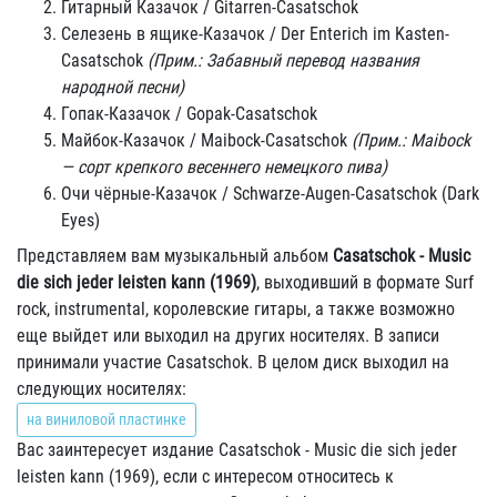
Гитарный Казачок / Gitarren-Casatschok
Селезень в ящике-Казачок / Der Enterich im Kasten-
Casatschok
(Прим.: Забавный перевод названия
народной песни)
Гопак-Казачок / Gopak-Casatschok
Майбок-Казачок / Maibock-Casatschok
(Прим.: Maibock
— сорт крепкого весеннего немецкого пива)
Очи чёрные-Казачок / Schwarze-Augen-Casatschok (Dark
Eyes)
Представляем вам музыкальный альбом
Casatschok - Music
die sich jeder leisten kann (1969)
, выходивший в формате Surf
rock, instrumental, королевские гитары, а также возможно
еще выйдет или выходил на других носителях. В записи
принимали участие Casatschok. В целом диск выходил на
следующих носителях:
на виниловой пластинке
Вас заинтересует издание Casatschok - Music die sich jeder
leisten kann (1969), если с интересом относитесь к