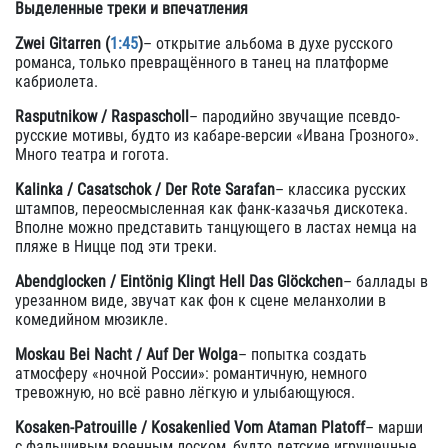
Выделенные треки и впечатления
Zwei Gitarren (
1:45
)
– открытие альбома в духе русского
романса, только превращённого в танец на платформе
кабриолета.
Rasputnikow / Raspascholl
– пародийно звучащие псевдо-
русские мотивы, будто из кабаре-версии «Ивана Грозного».
Много театра и гогота.
Kalinka / Casatschok / Der Rote Sarafan
– классика русских
штампов, переосмысленная как фанк-казачья дискотека.
Вполне можно представить танцующего в ластах немца на
пляже в Ницце под эти треки.
Abendglocken / Eintönig Klingt Hell Das Glöckchen
– баллады в
урезанном виде, звучат как фон к сцене меланхолии в
комедийном мюзикле.
Moskau Bei Nacht / Auf Der Wolga
– попытка создать
атмосферу «ночной России»: романтичную, немного
тревожную, но всё равно лёгкую и улыбающуюся.
Kosaken-Patrouille / Kosakenlied Vom Ataman Platoff
– марши
с фальшивым военным лоском, будто детские игрушечные