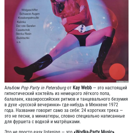
Альбом
Pop Party in Petersburg
от
Kay Webb
— это настоящий
гипнотический коктейль из немецкого лёгкого попа,
балалаек, квазироссийских ритмов и танцевального безумия
в духе «русской вечеринки» где-нибудь в Мюнхене 1972
года. Название говорит само за себя: 24 коротких трека —
это не песни, а миниатюры, словно специально написанные
для фуршета с водкой и матрёшками.
Это не просто easy listening — это
«Wodka-Party Music»
,