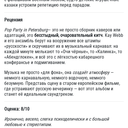
казаки устроили репетицию перед парадом.
Рецензия
Pop Party in Petersburg
— это не просто сборник каверов или
адаптаций, это
бесстыдный, очаровательный китч
. Kay Webb
и его ансамбль берут на вооружение все штампы
«русскости» и скручивают их в музыкальный карнавал: на
каждой минуте мелькают то «Очи чёрные», то «Калинка», то
«Абендглокен», и всё это с лёгкостью кабарешного
конферансье и подмигиванием.
Музыка не просто «для фона», она
создаёт атмосферу
—
немного карнавальную, немного водочную, немного
безумную. Представь сцену в старом европейском фильме,
где устраивают русскую вечеринку — вот этот альбом и
станет её идеальным саундтреком.
Оценка: 8/10
Иронично, весело, слегка психоделически и с большой
любовью к стереотипам.