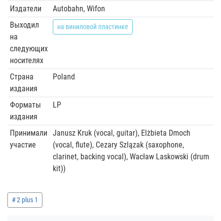
Издатели
Autobahn, Wifon
Выходил
на виниловой пластинке
на
следующих
носителях
Страна
Poland
издания
Форматы
LP
издания
Принимали
Janusz Kruk (vocal, guitar), Elżbieta Dmoch
участие
(vocal, flute), Cezary Szlązak (saxophone,
clarinet, backing vocal), Wacław Laskowski (drum
kit))
2 plus 1