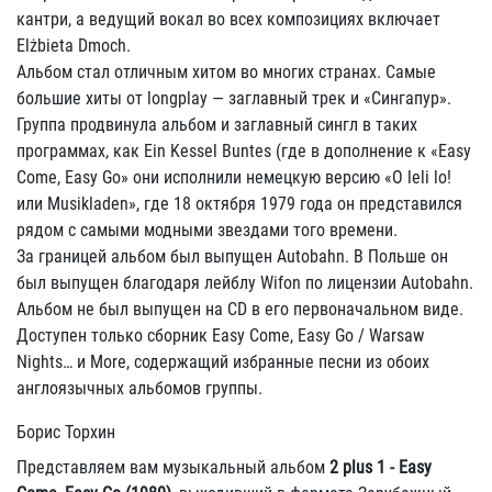
кантри, а ведущий вокал во всех композициях включает
Elżbieta Dmoch.
Альбом стал отличным хитом во многих странах. Самые
большие хиты от longplay — заглавный трек и «Сингапур».
Группа продвинула альбом и заглавный сингл в таких
программах, как Ein Kessel Buntes (где в дополнение к «Easy
Come, Easy Go» они исполнили немецкую версию «O leli lo!
или Musikladen», где 18 октября 1979 года он представился
рядом с самыми модными звездами того времени.
За границей альбом был выпущен Autobahn. В Польше он
был выпущен благодаря лейблу Wifon по лицензии Autobahn.
Альбом не был выпущен на CD в его первоначальном виде.
Доступен только сборник Easy Come, Easy Go / Warsaw
Nights… и More, содержащий избранные песни из обоих
англоязычных альбомов группы.
Борис Торхин
Представляем вам музыкальный альбом
2 plus 1 - Easy