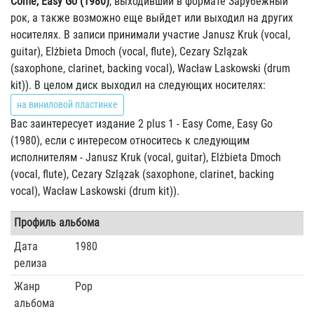
Come, Easy Go (1980)
, выходивший в формате Зарубежный
рок, а также возможно еще выйдет или выходил на других
носителях. В записи принимали участие Janusz Kruk (vocal,
guitar), Elżbieta Dmoch (vocal, flute), Cezary Szlązak
(saxophone, clarinet, backing vocal), Wacław Laskowski (drum
kit)). В целом диск выходил на следующих носителях:
на виниловой пластинке
Вас заинтересует издание 2 plus 1 - Easy Come, Easy Go
(1980), если с интересом относитесь к следующим
исполнителям - Janusz Kruk (vocal, guitar), Elżbieta Dmoch
(vocal, flute), Cezary Szlązak (saxophone, clarinet, backing
vocal), Wacław Laskowski (drum kit)).
Профиль альбома
Дата
1980
релиза
Жанр
Pop
альбома