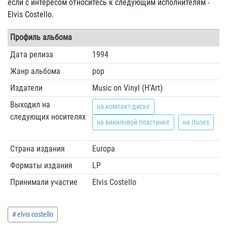
если с интересом относитесь к следующим исполнителям -
Elvis Costello.
Профиль альбома
Дата релиза
1994
Жанр альбома
pop
Издатели
Music on Vinyl (H'Art)
Выходил на
на компакт-диске
следующих носителях
на виниловой пластинке
на Itunes
Страна издания
Europa
Форматы издания
LP
Принимали участие
Elvis Costello
elvis costello