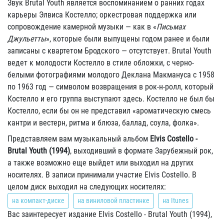
Звук Brutal Youth является воспоминанием о ранних годах
карьеры Элвиса Костелло; оркестровая поддержка или
сопровождение камерной музыки — как в «
Письмах
Джульетты
», которые были выпущены годом ранее и были
записаны с квартетом Бродского — отсутствует. Brutal Youth
ведет к молодости Костелло в стиле обложки, с черно-
белыми фотографиями молодого Деклана Макмануса с 1958
по 1963 год — символом возвращения в рок-н-ролл, который
Костелло и его группа выступают здесь. Костелло не был бы
Костелло, если бы он не представил «ароматическую смесь
кантри и вестерн, ритма и блюза, баллад, соула, фолка».
Представляем вам музыкальный альбом
Elvis Costello -
Brutal Youth (1994)
, выходивший в формате Зарубежный рок,
а также возможно еще выйдет или выходил на других
носителях. В записи принимали участие Elvis Costello. В
целом диск выходил на следующих носителях:
на компакт-диске
на виниловой пластинке
на Itunes
Вас заинтересует издание Elvis Costello - Brutal Youth (1994),