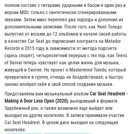
полном составе с гитарами, ударными и басом и один раз в
версии MIDI, только с синтетически сгенерированными
звуками. Затем микс переплел два подхода и дополнил их
дополнительными записями. После того, как Уилл Толедо
выпустил от восьми до 12 альбомов в начале своей работы
в качестве Car Seat до подписания контракта на Matador
Records в 2015 году, в зависимости от метода подсчета
(здесь спорят), четырехлетний перерыв с тех пор, как Teens
of Denial теперь чувствует как целая жизнь для музыки,
живущей в Сиэтле. Но проект о Mastermind Toledo, который
превратился в группу, отнюдь не бездействовал, а быстро
заново изобрел себя и свой способ создания музыки.
Представляем вам музыкальный альбом
Car Seat Headrest -
Making A Door Less Open (2020)
, выходивший в формате
Зарубежный рок, а также возможно еще выйдет или
выходил на других носителях. В записи принимали участие
Car Seat Headrest. В целом диск выходил на следующих
носителях: