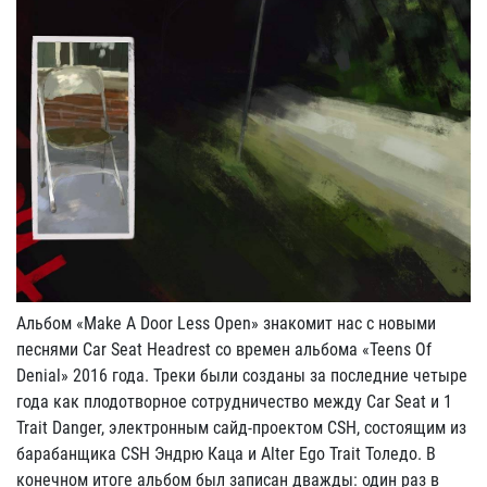
Альбом «Make A Door Less Open» знакомит нас с новыми
песнями Car Seat Headrest со времен альбома «Teens Of
Denial» 2016 года. Треки были созданы за последние четыре
года как плодотворное сотрудничество между Car Seat и 1
Trait Danger, электронным сайд-проектом CSH, состоящим из
барабанщика CSH Эндрю Каца и Alter Ego Trait Толедо. В
конечном итоге альбом был записан дважды: один раз в