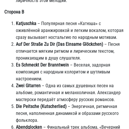
лиричность этой мелодии.
Сторона B
Katjuschka
– Популярная песня «Катюша» с
оживлённой аранжировкой и легким вокалом, которая
сразу вызывает ностальгию по народным мотивам.
Auf Der Straße Zu Dir (Das Einsame Glöckchen)
– Песня
отличается мягким ритмом и лирическим текстом,
проникающим в душу слушателя.
Es Schmeckt Der Branntwein
– Веселая, задорная
композиция с народным колоритом и шутливым
настроением.
Zwei Gitarren
– Одна из самых душевных песен на
альбоме, романтичная и меланхоличная. Александер
мастерски передаёт атмосферу русских романсов.
Die Peitsche (Kutscherlied)
– Энергичная, ритмичная
песня, наполненная динамикой и образами русского
фольклора.
Abendglocken
– Финальный трек альбома, «Вечерний