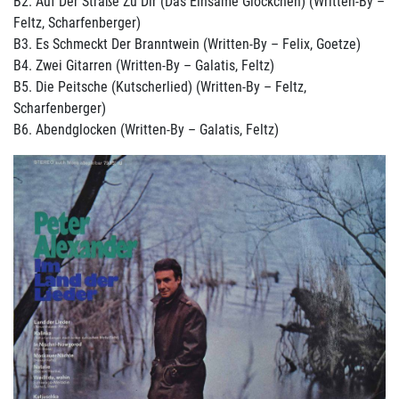
B2. Auf Der Straße Zu Dir (Das Einsame Glöckchen) (Written-By –
Feltz, Scharfenberger)
B3. Es Schmeckt Der Branntwein (Written-By – Felix, Goetze)
B4. Zwei Gitarren (Written-By – Galatis, Feltz)
B5. Die Peitsche (Kutscherlied) (Written-By – Feltz,
Scharfenberger)
B6. Abendglocken (Written-By – Galatis, Feltz)