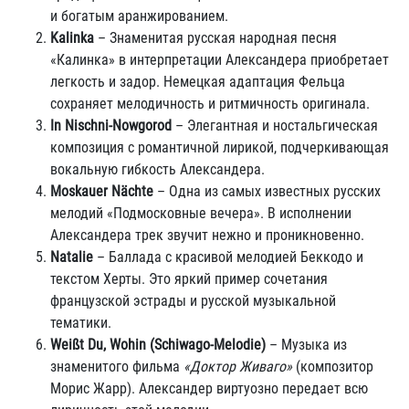
и богатым аранжированием.
Kalinka
– Знаменитая русская народная песня
«Калинка» в интерпретации Александера приобретает
легкость и задор. Немецкая адаптация Фельца
сохраняет мелодичность и ритмичность оригинала.
In Nischni-Nowgorod
– Элегантная и ностальгическая
композиция с романтичной лирикой, подчеркивающая
вокальную гибкость Александера.
Moskauer Nächte
– Одна из самых известных русских
мелодий «Подмосковные вечера». В исполнении
Александера трек звучит нежно и проникновенно.
Natalie
– Баллада с красивой мелодией Беккодо и
текстом Херты. Это яркий пример сочетания
французской эстрады и русской музыкальной
тематики.
Weißt Du, Wohin (Schiwago-Melodie)
– Музыка из
знаменитого фильма
«Доктор Живаго»
(композитор
Морис Жарр). Александер виртуозно передает всю