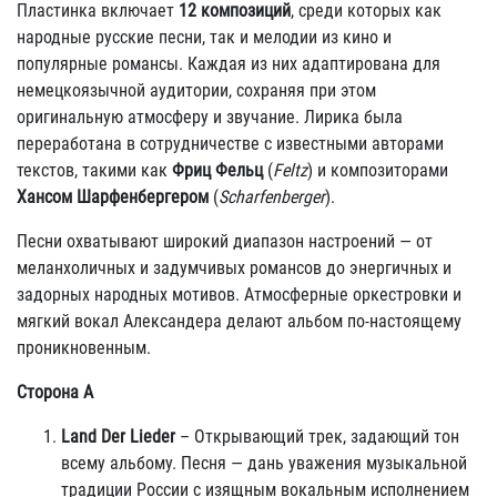
Пластинка включает
12 композиций
, среди которых как
народные русские песни, так и мелодии из кино и
популярные романсы. Каждая из них адаптирована для
немецкоязычной аудитории, сохраняя при этом
оригинальную атмосферу и звучание. Лирика была
переработана в сотрудничестве с известными авторами
текстов, такими как
Фриц Фельц
(
Feltz
) и композиторами
Хансом Шарфенбергером
(
Scharfenberger
).
Песни охватывают широкий диапазон настроений — от
меланхоличных и задумчивых романсов до энергичных и
задорных народных мотивов. Атмосферные оркестровки и
мягкий вокал Александера делают альбом по-настоящему
проникновенным.
Сторона A
Land Der Lieder
– Открывающий трек, задающий тон
всему альбому. Песня — дань уважения музыкальной
традиции России с изящным вокальным исполнением