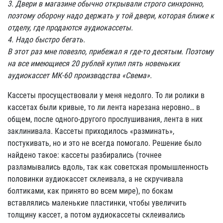
3. Двери в магазине обычно открывали строго синхронно,
поэтому оборону надо держать у той двери, которая ближе к
отделу, где продаются аудиокассеты.
4. Надо быстро бегать.
В этот раз мне повезло, прибежал я где-то десятым. Поэтому
на все имеющиеся 20 рублей купил пять новеньких
аудиокассет МК-60 производства «Свема».
Кассеты просуществовали у меня недолго. То ли ролики в
кассетах были кривые, то ли лента нарезана неровно… в
общем, после одного-другого прослушивания, лента в них
заклинивала. Кассеты приходилось «разминать»,
постукивать, но и это не всегда помогало. Решение было
найдено такое: кассеты разбирались (точнее
разламывались вдоль, так как советская промышленность
половинки аудиокассет склеивала, а не скручивала
болтиками, как принято во всем мире), по бокам
вставлялись маленькие пластинки, чтобы увеличить
толщину кассет, а потом аудиокассеты склеивались