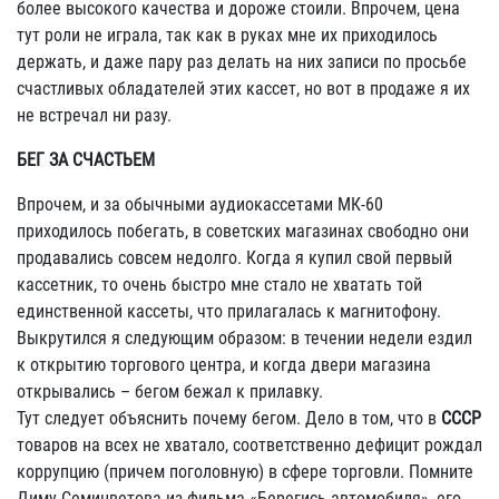
более высокого качества и дороже стоили. Впрочем, цена
тут роли не играла, так как в руках мне их приходилось
держать, и даже пару раз делать на них записи по просьбе
счастливых обладателей этих кассет, но вот в продаже я их
не встречал ни разу.
БЕГ ЗА СЧАСТЬЕМ
Впрочем, и за обычными аудиокассетами МК-60
приходилось побегать, в советских магазинах свободно они
продавались совсем недолго. Когда я купил свой первый
кассетник, то очень быстро мне стало не хватать той
единственной кассеты, что прилагалась к магнитофону.
Выкрутился я следующим образом: в течении недели ездил
к открытию торгового центра, и когда двери магазина
открывались – бегом бежал к прилавку.
Тут следует объяснить почему бегом. Дело в том, что в
СССР
товаров на всех не хватало, соответственно дефицит рождал
коррупцию (причем поголовную) в сфере торговли. Помните
Диму Семицветова из фильма «Берегись автомобиля», его