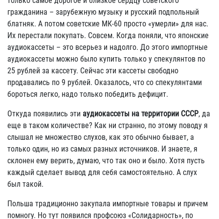
только самое дорогое и близкое сердцу советского
гражданина – зарубежную музыку и русский подпольный
блатняк. А потом советские МК-60 просто «умерли» для нас.
Их перестали покупать. Совсем. Когда поняли, что японские
аудиокассеты – это всерьез и надолго. До этого импортные
аудиокассеты можно было купить только у спекулянтов по
25 рублей за кассету. Сейчас эти кассеты свободно
продавались по 9 рублей. Оказалось, что со спекулянтами
бороться легко, надо только победить дефицит.
Откуда появились эти
аудиокассеты на территории СССР
, да
еще в таком количестве? Как ни странно, по этому поводу я
слышал не множество слухов, как это обычно бывает, а
только один, но из самых разных источников. И знаете, я
склонен ему верить, думаю, что так оно и было. Хотя пусть
каждый сделает вывод для себя самостоятельно. А слух
был такой.
Польша традиционно закупала импортные товары и причем
помногу. Но тут появился профсоюз «Солидарность», по