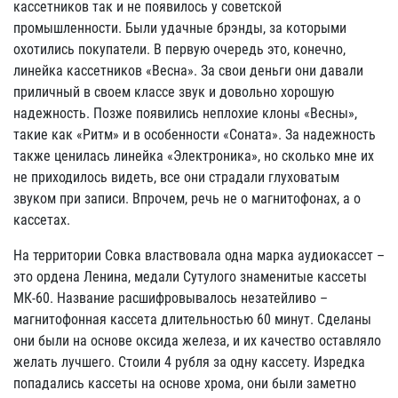
кассетников так и не появилось у советской
промышленности. Были удачные брэнды, за которыми
охотились покупатели. В первую очередь это, конечно,
линейка кассетников «Весна». За свои деньги они давали
приличный в своем классе звук и довольно хорошую
надежность. Позже появились неплохие клоны «Весны»,
такие как «Ритм» и в особенности «Соната». За надежность
также ценилась линейка «Электроника», но сколько мне их
не приходилось видеть, все они страдали глуховатым
звуком при записи. Впрочем, речь не о магнитофонах, а о
кассетах.
На территории Совка властвовала одна марка аудиокассет –
это ордена Ленина, медали Сутулого знаменитые кассеты
МК-60. Название расшифровывалось незатейливо –
магнитофонная кассета длительностью 60 минут. Сделаны
они были на основе оксида железа, и их качество оставляло
желать лучшего. Стоили 4 рубля за одну кассету. Изредка
попадались кассеты на основе хрома, они были заметно