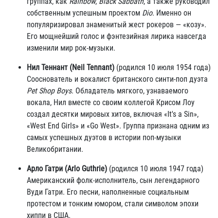
группах, как
Rainbow
,
Black Sabbath
, а также руководил
собственным успешным проектом
Dio
. Именно он
популяризировал знаменитый жест рокеров — «козу».
Его мощнейший голос и фэнтезийная лирика навсегда
изменили мир рок-музыки.
Нил Теннант (Neil Tennant)
(родился 10 июля 1954 года)
Сооснователь и вокалист британского синти-поп дуэта
Pet Shop Boys
. Обладатель мягкого, узнаваемого
вокала, Нил вместе со своим коллегой Крисом Лоу
создал десятки мировых хитов, включая «It's a Sin»,
«West End Girls» и «Go West». Группа признана одним из
самых успешных дуэтов в истории поп-музыки
Великобритании.
Арло Гатри (Arlo Guthrie)
(родился 10 июля 1947 года)
Американский фолк-исполнитель, сын легендарного
Вуди Гатри. Его песни, наполненные социальным
протестом и тонким юмором, стали символом эпохи
хиппи в США.