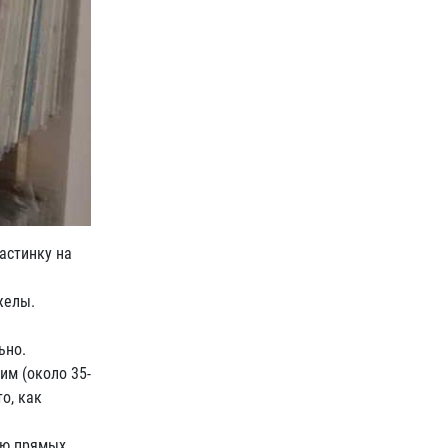
астинку на
желы.
ьно.
м (около 35-
о, как
ию прямых