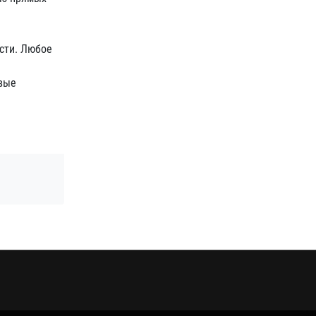
сти. Любое
вые