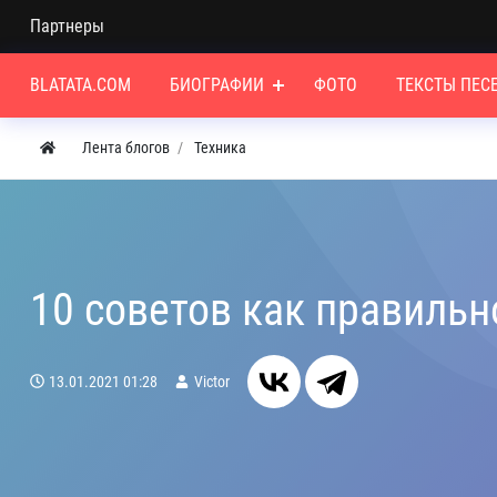
Партнеры
BLATATA.COM
БИОГРАФИИ
ФОТО
ТЕКСТЫ ПЕС
Лента блогов
Техника
10 советов как правиль
13.01.2021
01:28
Victor