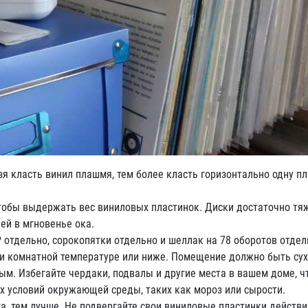
 класть винил плашмя, тем более класть горизонтально одну пл
тобы выдержать вес виниловых пластинок. Диски достаточно тя
ей в мгновенье ока.
отдельно, сорокопятки отдельно и шеллак на 78 оборотов отдел
 комнатной температуре или ниже. Помещение должно быть сухи
м. Избегайте чердаки, подвалы и другие места в вашем доме, чт
х условий окружающей среды, таких как мороз или сырости.
, тем лучше. Не подвергайте свои виниловые пластинки действ