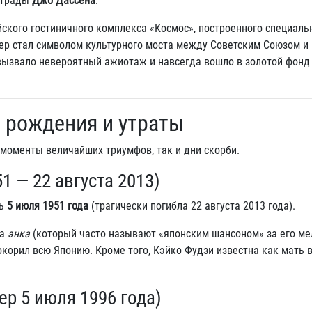
страды
Джо Дассена
.
кого гостиничного комплекса «Космос», построенного специаль
чер стал символом культурного моста между Советским Союзом и 
 вызвало невероятный ажиотаж и навсегда вошло в золотой фонд
, рождения и утраты
моменты величайших триумфов, так и дни скорби.
1 — 22 августа 2013)
сь
5 июля 1951 года
(трагически погибла 22 августа 2013 года).
ра
энка
(который часто называют «японским шансоном» за его ме
покорил всю Японию. Кроме того, Кэйко Фудзи известна как мать 
ер 5 июля 1996 года)