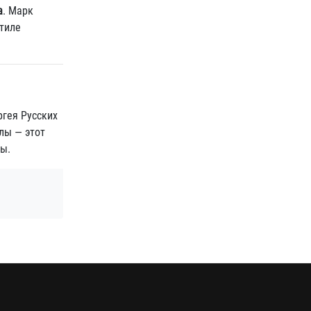
а
. Марк
стиле
ргея Русских
лы — этот
цы.