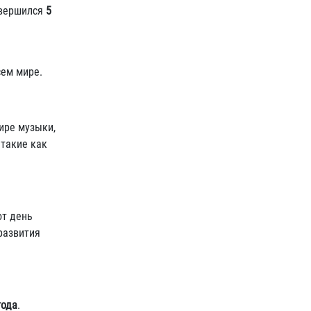
завершился
5
сем мире.
ире музыки,
 такие как
от день
развития
года
.