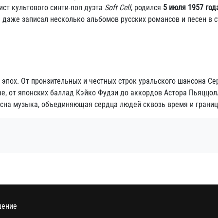
ист культового синти-поп дуэта
Soft Cell
, родился
5 июля 1957 год
и даже записал несколько альбомов русских романсов и песен в 
и эпох. От пронзительных и честных строк уральского шансона Се
е, от японских баллад Кэйко Фудзи до аккордов Астора Пьяццол
асна музыка, объединяющая сердца людей сквозь время и грани
шение