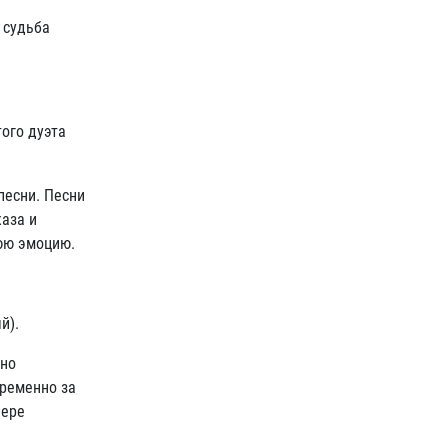
 судьба
ого дуэта
песни. Песни
аза и
нюю эмоцию.
й).
ено
временно за
нере