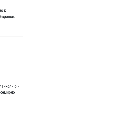
но к
Европой.
ланхолию и
всемирно