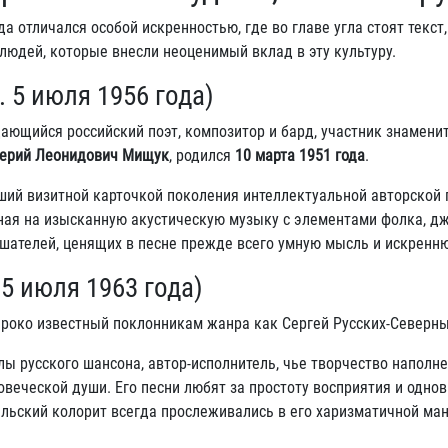
а отличался особой искренностью, где во главе угла стоят текст,
людей, которые внесли неоценимый вклад в эту культуру.
 5 июля 1956 года)
ющийся российский поэт, композитор и бард, участник знаменит
ерий Леонидович Мищук
, родился
10 марта 1951 года
.
ший визитной карточкой поколения интеллектуальной авторской 
ная на изысканную акустическую музыку с элементами фолка, дж
лушателей, ценящих в песне прежде всего умную мысль и искрен
5 июля 1963 года)
роко известный поклонникам жанра как Сергей Русских-Северны
ы русского шансона, автор-исполнитель, чье творчество наполн
еческой души. Его песни любят за простоту восприятия и одно
льский колорит всегда прослеживались в его харизматичной ма