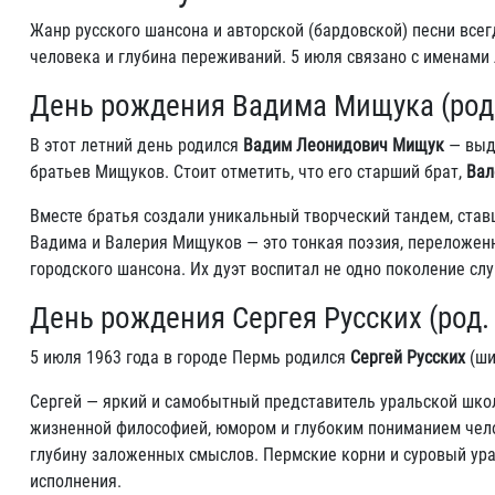
Жанр русского шансона и авторской (бардовской) песни всегд
человека и глубина переживаний. 5 июля связано с именами 
День рождения Вадима Мищука (род.
В этот летний день родился
Вадим Леонидович Мищук
— выда
братьев Мищуков. Стоит отметить, что его старший брат,
Вал
Вместе братья создали уникальный творческий тандем, став
Вадима и Валерия Мищуков — это тонкая поэзия, переложен
городского шансона. Их дуэт воспитал не одно поколение с
День рождения Сергея Русских (род. 
5 июля 1963 года в городе Пермь родился
Сергей Русских
(ши
Сергей — яркий и самобытный представитель уральской школ
жизненной философией, юмором и глубоким пониманием челов
глубину заложенных смыслов. Пермские корни и суровый ура
исполнения.