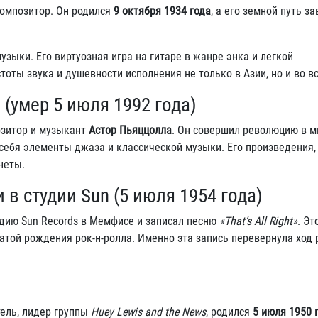
композитор. Он родился
9 октября 1934 года
, а его земной путь 
ыки. Его виртуозная игра на гитаре в жанре энка и легкой
тоты звука и душевности исполнения не только в Азии, но и во в
(умер 5 июля 1992 года)
озитор и музыкант
Астор Пьяццолла
. Он совершил революцию в м
 себя элементы джаза и классической музыки. Его произведения,
неты.
в студии Sun (5 июля 1954 года)
дию Sun Records в Мемфисе и записал песню
«That’s All Right»
. Эт
той рождения рок-н-ролла. Именно эта запись перевернула ход 
ель, лидер группы
Huey Lewis and the News
, родился
5 июля 1950 