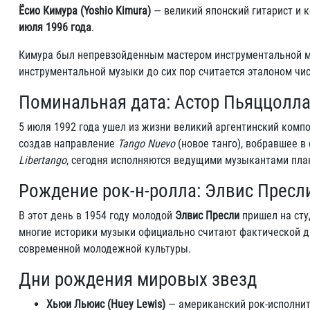
Ёсио Кимура (Yoshio Kimura)
— великий японский гитарист и 
июля 1996 года
.
Кимура был непревзойденным мастером инструментальной муз
инструментальной музыки до сих пор считается эталоном чис
Поминальная дата: Астор Пьяццолла 
5 июля 1992 года ушел из жизни великий аргентинский комп
создав направление
Tango Nuevo
(новое танго), вобравшее в
Libertango
, сегодня исполняются ведущими музыкантами пла
Рождение рок-н-ролла: Элвис Пресли 
В этот день в 1954 году молодой
Элвис Пресли
пришел на сту
многие историки музыки официально считают фактической да
современной молодежной культуры.
Дни рождения мировых звезд
Хьюи Льюис (Huey Lewis)
— американский рок-исполнит