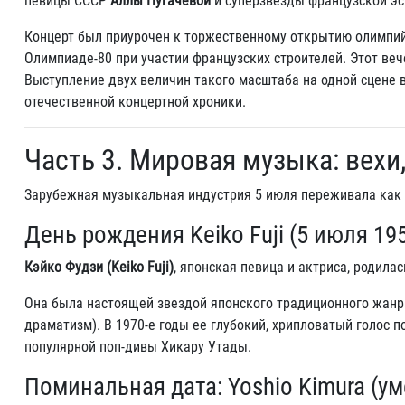
певицы СССР
Аллы Пугачевой
и суперзвезды французской э
Концерт был приурочен к торжественному открытию олимпийс
Олимпиаде-80 при участии французских строителей. Этот ве
Выступление двух величин такого масштаба на одной сцене
отечественной концертной хроники.
Часть 3. Мировая музыка: вехи
Зарубежная музыкальная индустрия 5 июля переживала как 
День рождения Keiko Fuji (5 июля 195
Кэйко Фудзи (Keiko Fuji)
, японская певица и актриса, родила
Она была настоящей звездой японского традиционного жан
драматизм). В 1970-е годы ее глубокий, хрипловатый голос 
популярной поп-дивы Хикару Утады.
Поминальная дата: Yoshio Kimura (ум