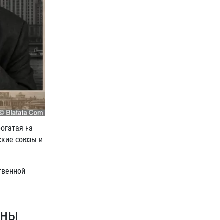
богатая на
ские союзы и
твенной
уны