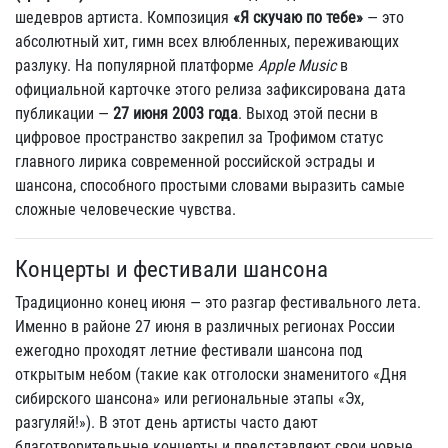
шедевров артиста. Композиция
«Я скучаю по тебе»
— это
абсолютный хит, гимн всех влюбленных, переживающих
разлуку. На популярной платформе
Apple Music
в
официальной карточке этого релиза зафиксирована дата
публикации —
27 июня 2003 года
. Выход этой песни в
цифровое пространство закрепил за Трофимом статус
главного лирика современной российской эстрады и
шансона, способного простыми словами выразить самые
сложные человеческие чувства.
Концерты и фестивали шансона
Традиционно конец июня — это разгар фестивального лета.
Именно в районе 27 июня в различных регионах России
ежегодно проходят летние фестивали шансона под
открытым небом (такие как отголоски знаменитого «Дня
сибирского шансона» или региональные этапы «Эх,
разгуляй!»). В этот день артисты часто дают
благотворительные концерты и представляют свои новые