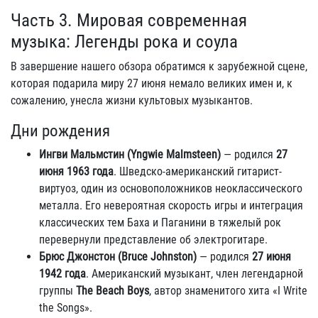
Часть 3. Мировая современная
музыка: Легенды рока и соула
В завершение нашего обзора обратимся к зарубежной сцене,
которая подарила миру 27 июня немало великих имен и, к
сожалению, унесла жизни культовых музыкантов.
Дни рождения
Ингви Мальмстин (Yngwie Malmsteen)
— родился
27
июня 1963 года
. Шведско-американский гитарист-
виртуоз, один из основоположников неоклассического
металла. Его невероятная скорость игры и интеграция
классических тем Баха и Паганини в тяжелый рок
перевернули представление об электрогитаре.
Брюс Джонстон (Bruce Johnston)
— родился
27 июня
1942 года
. Американский музыкант, член легендарной
группы
The Beach Boys
, автор знаменитого хита «I Write
the Songs».