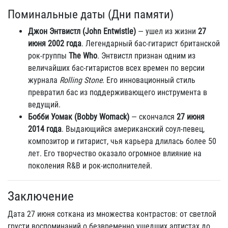
Поминальные даты (Дни памяти)
Джон Энтвистл (John Entwistle)
— ушел из жизни
27
июня 2002 года
. Легендарный бас-гитарист британской
рок-группы
The Who
. Энтвистл признан одним из
величайших бас-гитаристов всех времен по версии
журнала
Rolling Stone
. Его инновационный стиль
превратил бас из поддерживающего инструмента в
ведущий.
Бобби Уомак (Bobby Womack)
— скончался
27 июня
2014 года
. Выдающийся американский соул-певец,
композитор и гитарист, чья карьера длилась более 50
лет. Его творчество оказало огромное влияние на
поколения R&B и рок-исполнителей.
Заключение
Дата 27 июня соткана из множества контрастов: от светлой
грусти воспоминаний о безвременно ушедших артистах до