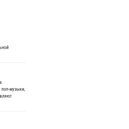
льной
а
 поп-музыки,
авляют