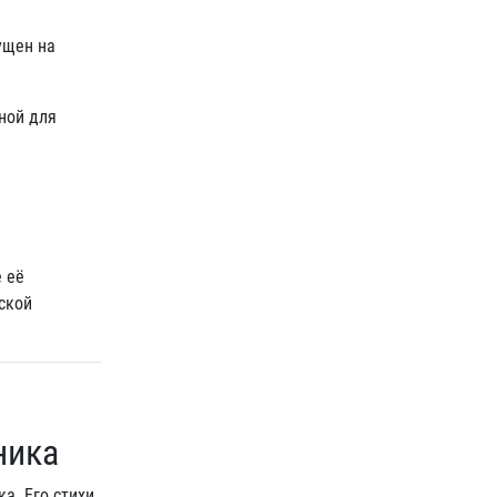
ущен на
ной для
 её
ской
ника
а. Его стихи