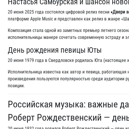
Настасья Самбурская и шансон ново
20 июня 2025 года состоялся цифровой релиз песни
«Двери з
платформе Apple Music и представлен как релиз в жанре «Ша
Композиция стала одной из заметных премьер летнего сезон
исполнительницы манере сочетать современную эстраду и э
День рождения певицы Юты
20 июня 1979 года в Свердловске родилась Юта (настоящее
Исполнительница известна как автор и певица, работающая н
произведения пользуются популярностью среди аудитории ру
позиции.
Российская музыка: важные д
Роберт Рождественский — день
20 июня 1932 года родился Роберт Рождественский — один из