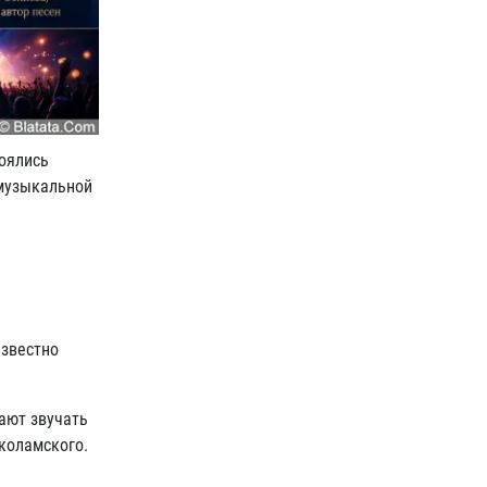
тоялись
 музыкальной
известно
ают звучать
коламского.