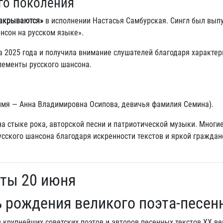
го поколения
акрываются»
в исполнении Настасья Самбурская. Сингл был вып
нсон на русском языке».
а 2025 года и получила внимание слушателей благодаря характер
лементы русского шансона.
 имя — Анна Владимировна Осипова, девичья фамилия Семина).
а стыке рока, авторской песни и патриотической музыки. Многие
сского шансона благодаря искренности текстов и яркой граждан
аты 20 июня
 рождения великого поэта-песен
 крупнейших советских поэтов и авторов песенных текстов XX век