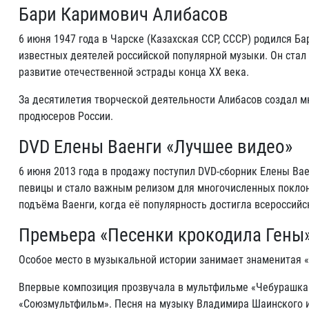
Бари Каримович Алибасов
6 июня 1947 года в Чарске (Казахская ССР, СССР) родился Б
известных деятелей российской популярной музыки. Он стал 
развитие отечественной эстрады конца XX века.
За десятилетия творческой деятельности Алибасов создал 
продюсеров России.
DVD Елены Ваенги «Лучшее видео»
6 июня 2013 года в продажу поступил DVD-сборник Елены В
певицы и стало важным релизом для многочисленных поклонн
подъёма Ваенги, когда её популярность достигла всероссийс
Премьера «Песенки крокодила Гены
Особое место в музыкальной истории занимает знаменитая «П
Впервые композиция прозвучала в мультфильме «Чебурашка»
«Союзмультфильм». Песня на музыку Владимира Шаинского и