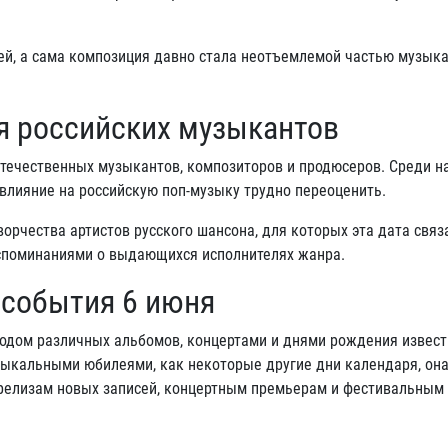
ей, а сама композиция давно стала неотъемлемой частью музык
я российских музыкантов
отечественных музыкантов, композиторов и продюсеров. Среди н
 влияние на российскую поп-музыку трудно переоценить.
орчества артистов русского шансона, для которых эта дата связ
оспоминаниями о выдающихся исполнителях жанра.
 события 6 июня
ходом различных альбомов, концертами и днями рождения извес
зыкальными юбилеями, как некоторые другие дни календаря, она
 релизам новых записей, концертным премьерам и фестивальным