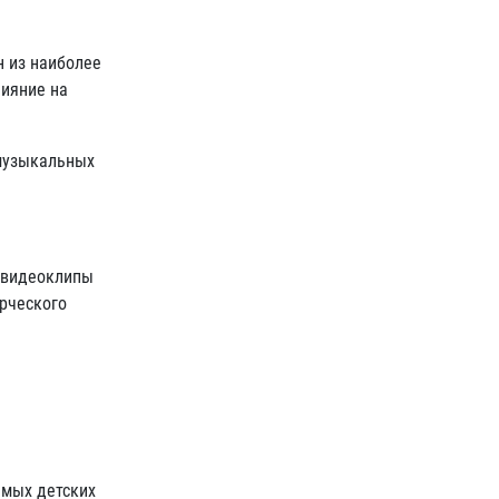
н из наиболее
лияние на
 музыкальных
е видеоклипы
орческого
емых детских