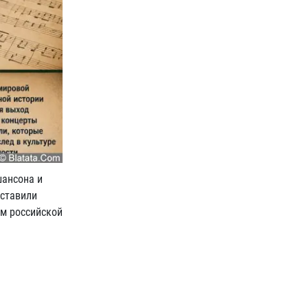
шансона и
оставили
ем российской