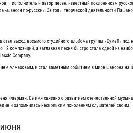
нов — исполнитель и автор песен, известный поклонникам русско
ра «шансон по-русски». За годы творческой деятельности Пашано
а стал выход восьмого студийного альбома группы «БумеR» под 
о 12 композиций, а заглавная песня быстро стала одной из наиб
lassic Company.
ием Алмазовым, и стал заметным событием в мире шансона нача
Женя Фаерман. Её имя связано с развитием отечественной музык
ледие и запомнилась нескольким поколениям слушателей своим
 июня