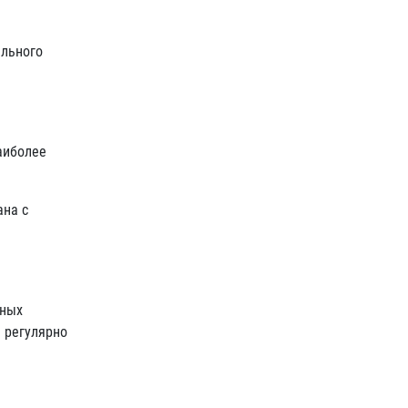
ального
аиболее
ана с
тных
 регулярно