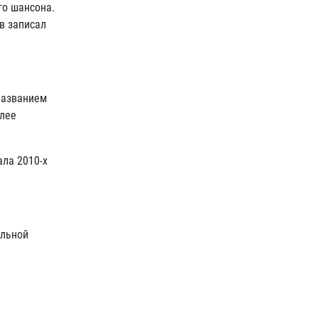
го шансона.
в записал
названием
олее
ла 2010-х
альной