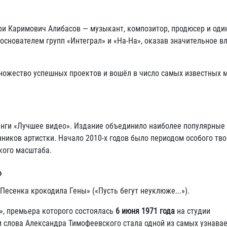
ари Каримович Алибасов — музыкант, композитор, продюсер и оди
основателем групп «Интеграл» и «На-На», оказав значительное в
множество успешных проектов и вошёл в число самых известных
аенги «Лучшее видео». Издание объединило наиболее популярны
иков артистки. Начало 2010-х годов было периодом особого тв
кого масштаба.
»
есенка крокодила Гены» («Пусть бегут неуклюже...»).
, премьера которого состоялась
6 июня 1971 года
на студии
 слова Александра Тимофеевского стала одной из самых узнава