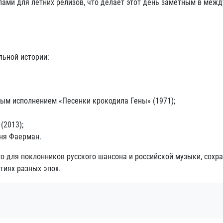
лами для летних релизов, что делает этот день заметным в меж
льной истории:
ым исполнением «Песенки крокодила Гены» (1971);
(2013);
еня Фаерман.
о для поклонников русского шансона и российской музыки, сохра
иях разных эпох.