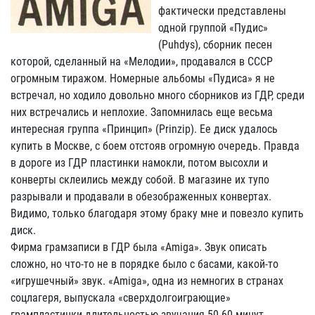
фактически представлены
одной группой «Пудис»
(Puhdys), сборник песен
которой, сделанный на «Мелодии», продавался в СССР
огромным тиражом. Номерные альбомы «Пудиса» я не
встречал, но ходило довольно много сборников из ГДР, среди
них встречались и неплохие. Запомнилась еще весьма
интересная группа «Принцип» (Prinzip). Ее диск удалось
купить в Москве, с боем отстояв огромную очередь. Правда
в дороге из ГДР пластинки намокли, потом высохли и
конверты склеились между собой. В магазине их тупо
разрывали и продавали в обезображенных конвертах.
Видимо, только благодаря этому браку мне и повезло купить
диск.
Фирма грамзаписи в ГДР была «Amiga». Звук описать
сложно, но что-то не в порядке было с басами, какой-то
«игрушечный» звук. «Amiga», одна из немногих в странах
соцлагеря, выпускала «сверхдолгоиграющие»
грампластинки длительностью звучания 50-60 минут.