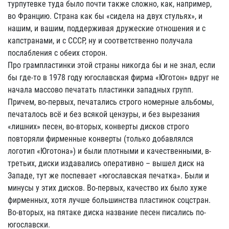
турпутевке туда было почти также сложно, как, например,
во Францию. Страна как бы «сидела на двух стульях», и
нашим, и вашим, поддерживая дружеские отношения и с
капстранами, и с СССР, ну и соответственно получала
послабления с обеих сторон.
Про грампластинки этой страны никогда бы и не знал, если
бы где-то в 1978 году югославская фирма «Юготон» вдруг не
начала массово печатать пластинки западных групп.
Причем, во-первых, печатались строго номерные альбомы,
печаталось всё и без всякой цензуры, и без вырезания
«лишних» песен, во-вторых, конверты дисков строго
повторяли фирменные конверты (только добавлялся
логотип «Юготона») и были плотными и качественными, в-
третьих, диски издавались оперативно – вышел диск на
Западе, тут же поспевает «югославская печатка». Были и
минусы у этих дисков. Во-первых, качество их было хуже
фирменных, хотя лучше большинства пластинок соцстран.
Во-вторых, на пятаке диска название песен писались по-
югославски.