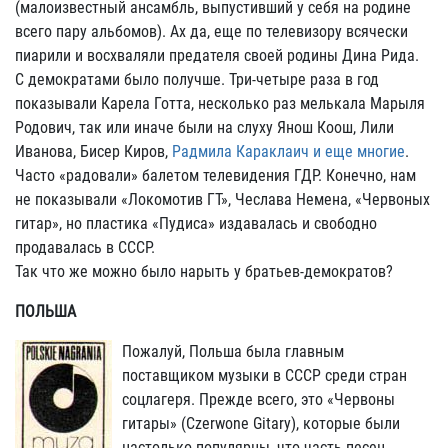
(малоизвестный ансамбль, выпустивший у себя на родине
всего пару альбомов). Ах да, еще по телевизору всячески
пиарили и восхваляли предателя своей родины Дина Рида.
С демократами было получше. Три-четыре раза в год
показывали Карела Готта, несколько раз мелькала Марыля
Родович, так или иначе были на слуху Янош Коош, Лили
Иванова, Бисер Киров,
Радмила Караклаич и еще многие
.
Часто «радовали» балетом телевидения ГДР. Конечно, нам
не показывали «Локомотив ГТ», Чеслава Немена, «Червоных
гитар», но пластика «Пудиса» издавалась и свободно
продавалась в СССР.
Так что же можно было нарыть у братьев-демократов?
П
ОЛЬША
Пожалуй, Польша была главным
поставщиком музыки в СССР среди стран
соцлагеря. Прежде всего, это «Червоны
гитары» (Czerwone Gitary), которые были
настолько популярны, что часть песен