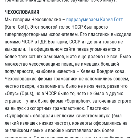
ЧЕХОСЛОВАКИЯ
Мы говорим Чехословакия –
подразумеваем Карел Готт
(Karel Gott). Этот золотой голос ЧССР был просто
гиперплодотворным исполнителем. Его пластинки выходили
помимо ЧССР в ГДР, Болгарии, СССР и где они только не
выходили. На официальном сайте певца упоминается о
более трех сотнях альбомов, и это еще далеко не все. Было
множество чехословацких певиц не имевших большой
популярности, наиболее известна – Хелена Вондрачкова.
Чехословацкие фирмы грамзаписи не запомнились совсем,
честно говоря, и запоминать было не из-за чего, разве что
«Опус» (Opus), но в ЧССР было то, чего не было в других
странах – у них была фирма «Supraphon», заточенная строго
на выпуск экспортных грампластинок. Пластинки
«Супрафона» обладали неплохим качеством звука (был
легкий излишек низких частот), конверты оформлялись на
английском языке и вообще изготавливались более
качественно. Однако чешские певцы так и не пробились ни