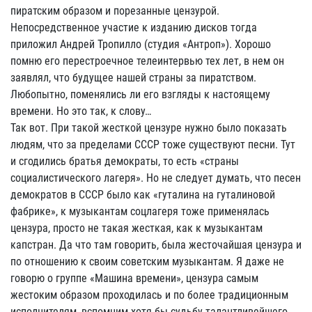
пиратским образом и порезанные цензурой.
Непосредственное участие к изданию дисков тогда
приложил Андрей Тропилло (студия «Антроп»). Хорошо
помню его перестроечное телеинтервью тех лет, в нем он
заявлял, что будущее нашей страны за пиратством.
Любопытно, поменялись ли его взгляды к настоящему
времени. Но это так, к слову…
Так вот. При такой жесткой цензуре нужно было показать
людям, что за пределами СССР тоже существуют песни. Тут
и сгодились братья демократы, то есть «страны
социалистического лагеря». Но не следует думать, что песен
демократов в СССР было как «гуталина на гуталиновой
фабрике», к музыкантам соцлагеря тоже применялась
цензура, просто не такая жесткая, как к музыкантам
капстран. Да что там говорить, была жесточайшая цензура и
по отношению к своим советским музыкантам. Я даже не
говорю о группе «Машина времени», цензура самым
жестоким образом проходилась и по более традиционным
исполнителям, вспомним хотя бы судьбу талантливейшего