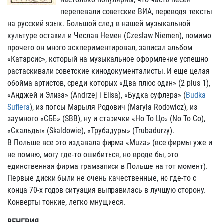
перепевали советские ВИА, переводя тексты
на русский язык. Большой след в нашей музыкальной
культуре оставил и Чеслав Немен (Czeslaw Niemen), помимо
прочего он много эскпериментировал, записал альбом
«Катарсис», который на музыкальное оформление успешно
растаскивали советские кинодокументалисты. И еще целая
обойма артистов, среди которых «Два плюс один» (2 plus 1),
«Анджей и Элиза» (Andrzej i Elisa), «Будка суфлера» (
Budka
Suflera
), из попсы Марыля Родович (Maryla Rodowicz), из
заумного «СББ» (SBB), ну и старички «Но То Цо» (No To Co),
«Скальды» (Skaldowie), «Трубадуры» (Trubadurzy).
В Польше все это издавала фирма «Muza» (все фирмы уже и
не помню, могу где-то ошибиться, но вроде бы, это
единственная фирма грамзаписи в Польше на тот момент).
Первые диски были не очень качественные, но где-то с
конца 70-х годов ситуация выправилась в лучшую сторону.
Конверты тонкие, легко мнущиеся.
ВЕНГРИЯ