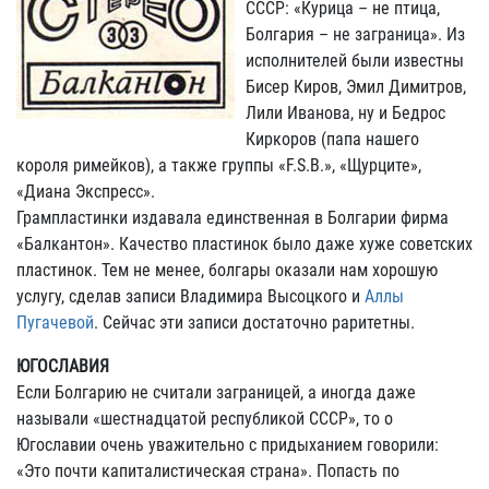
СССР: «Курица – не птица,
Болгария – не заграница». Из
исполнителей были известны
Бисер Киров, Эмил Димитров,
Лили Иванова, ну и Бедрос
Киркоров (папа нашего
короля римейков), а также группы «F.S.B.», «Щурците»,
«Диана Экспресс».
Грампластинки издавала единственная в Болгарии фирма
«Балкантон». Качество пластинок было даже хуже советских
пластинок. Тем не менее, болгары оказали нам хорошую
услугу, сделав записи Владимира Высоцкого и
Аллы
Пугачевой
. Сейчас эти записи достаточно раритетны.
ЮГОСЛАВИЯ
Если Болгарию не считали заграницей, а иногда даже
называли «шестнадцатой республикой СССР», то о
Югославии очень уважительно с придыханием говорили:
«Это почти капиталистическая страна». Попасть по