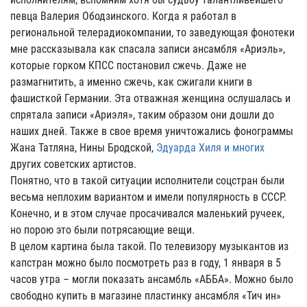
певца Валерия Ободзинского. Когда я работал в
региональной телерадиокомпании, то заведующая фонотеки
мне рассказывала как спасала записи ансамбля «Ариэль»,
которые горком КПСС постановил сжечь. Даже не
размагнитить, а именно сжечь, как сжигали книги в
фашисткой Германии. Эта отважная женщина ослушалась и
спрятала записи «Ариэля», таким образом они дошли до
наших дней. Также в свое время уничтожались фонограммы
Жана Татляна, Нины Бродской,
Эдуарда Хиля и многих
других советских артистов.
Понятно, что в такой ситуации исполнители соцстран были
весьма неплохим вариантом и имели популярность в СССР.
Конечно, и в этом случае просачивался маленький ручеек,
но порою это были потрясающие вещи.
В целом картина была такой. По телевизору музыкантов из
капстран можно было посмотреть раз в году, 1 января в 5
часов утра – могли показать ансамбль «АББА». Можно было
свободно купить в магазине пластинку ансамбля «Тич ин»