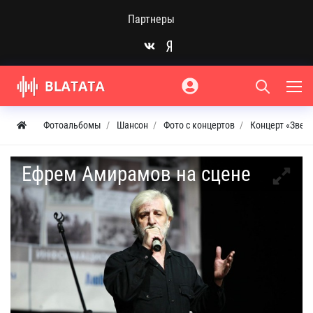
Партнеры
Фотоальбомы
Шансон
Фото с концертов
Концерт «Звез
Ефрем Амирамов на сцене