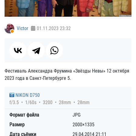
Victor
01.11.2023
23:32
Фестиваль Александра Фрумина «Звёзды Невы» 12 октября
2023 года в Санкт-Петербурге 5.
NIKON D750
f/3.5
1/60s
3200
28mm
28mm
Формат файла
JPG
Размер
2000×1335
Дата съёмки
29.04.2014
21:11