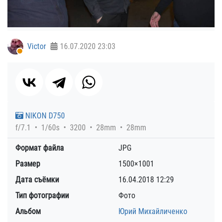
Victor
16.07.2020
23:03
NIKON D750
f/7.1
1/60s
3200
28mm
28mm
Формат файла
JPG
Размер
1500×1001
Дата съёмки
16.04.2018
12:29
Тип фотографии
Фото
Альбом
Юрий Михайличенко