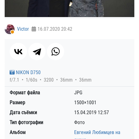
Victor
16.07.2020
20:42
NIKON D750
f/7.1
1/60s
3200
36mm
36mm
Формат файла
JPG
Размер
1500×1001
Дата съёмки
15.04.2019
12:57
Тип фотографии
Фото
Альбом
Евгений Любимцев на