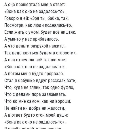
А она прошептала мне в ответ:
«Вона как оно не задалось-то».
Говорю я ей: «Зря ты, бабка, так,
Посмотри, как люди поднялись-то.
Если жить с умом, будет всё ништяк,
А ума-то у нас прибавилось.
А что деньги разрухой нажиты,
Так ведь каяться будем в старости».
А она отвечала всё так же мне:
«Вона как оно не задалось-то».
А потом меня будто прорвало,
Стал я бабушке вдруг рассказывать,
Что, куда не глянь, так одно фуфло,
Что с делами пора завязывать.
Что во мне самом, как ни вороши,
Не найти ни добра ни жалости.
А в ответ будто стон моей души:
«Вона как оно не задалось-то».
Я пошёл домой, а она вослед