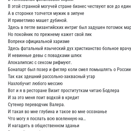
В этой странной могучей стране бизнес чествуют все до един
А в сторонке толчется мужик в зипуне
И приветливо машет дубиной.
Здесь в петле византийских интриг был задушен потомок ма
Но покойник по прежнему кажет свой лик
Вопреки официальной харизме
Здесь фатальный языческий дух христианство больное врач
И невинные девы с повадками шлюх
Апокалипсис с сексом рифмуют.
Бонапарт был позер и фигляр коли смел помышлять о России
Так как здешний рассольно-заквасный угар
Нахлобучит любого мессию
Вот и я в ресторане Визит проституткам читаю Бодлера
И за это меня поит водкой в кредит
Сутенер переводчик Валера.
И такая во мне глубина и такое во мне осознанье
Что могу я послать всю вселенную на…
И нагадить в общественном зданьи