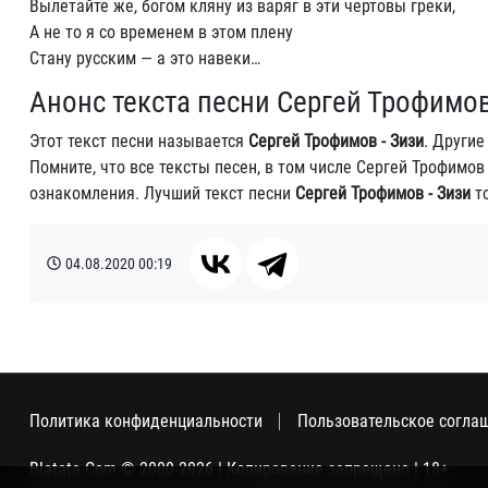
Вылетайте же, богом кляну из варяг в эти чертовы греки,
А не то я со временем в этом плену
Стану русским — а это навеки…
Анонс текста песни Сергей Трофимов
Этот текст песни называется
Сергей Трофимов - Зизи
. Други
Помните, что все тексты песен, в том числе Сергей Трофимо
ознакомления. Лучший текст песни
Сергей Трофимов - Зизи
то
04.08.2020
00:19
Политика конфиденциальности
Пользовательское согла
Blatata.Com © 2000-2026 | Копирование запрещено | 18+