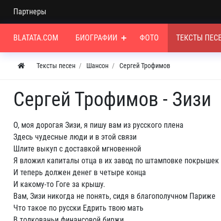
Партнеры
BLATATA.COM
БИОГРАФИИ
ФОТО
ТЕКСТЫ ПЕС
Тексты песен
Шансон
Сергей Трофимов
Сергей Трофимов - Зизи
О, моя дорогая Зизи, я пишу вам из русского плена
Здесь чудесные люди и в этой связи
Шлите выкуп с доставкой мгновенной
Я вложил капиталы отца в их завод по штамповке покрышек
И теперь должен денег в четыре конца
И какому-то Гоге за крышу.
Вам, Зизи никогда не понять, сидя в благополучном Париже
Что такое по русски Едрить твою мать
В толкованьи финансовой биржи